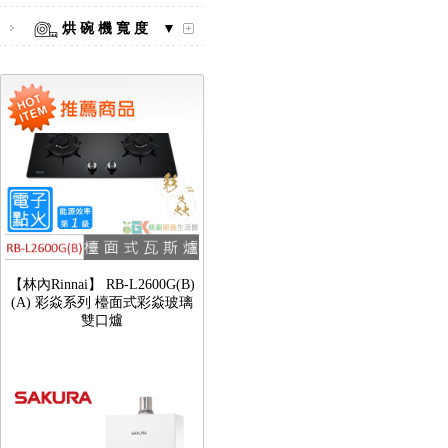
烘 碗 機 寬 度 ▼
【林內Rinnai】 RB-L2600G(B)
(A) 彩焱系列 檯面式彩焱玻璃
雙口爐