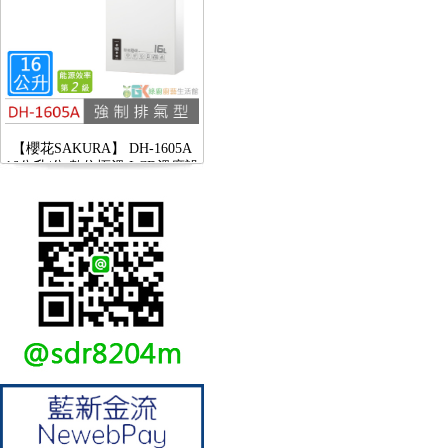
【櫻花SAKURA】 DH-1605A
16公升/分 數位恆溫 LCD溫度設
定 分段火排
【林內Rinnai】 RB-L2600S(A)