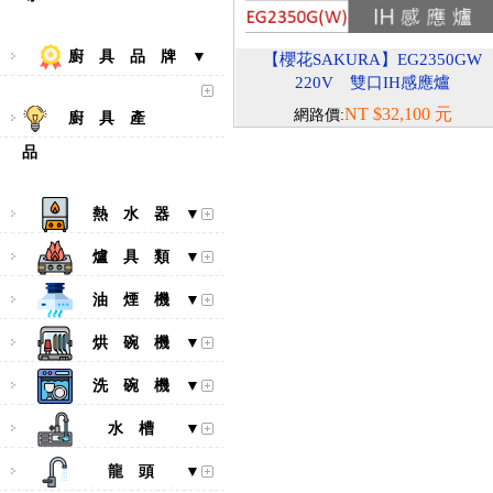
廚 具 品 牌 ▼
【櫻花SAKURA】EG2350GW
220V 雙口IH感應爐
NT $32,100 元
網路價:
廚 具 產
品
熱 水 器 ▼
爐 具 類 ▼
油 煙 機 ▼
烘 碗 機 ▼
洗 碗 機 ▼
水 槽 ▼
龍 頭 ▼