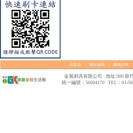
彩焱系列 檯面式彩焱不銹鋼雙
口爐
回首頁
關於綠廚
購物說明
|
|
金展廚具有限公司 地址:300 新竹
統一編號：56604170 TEL：03-562
【林內Rinnai】 RB-L2600G(B)
(A) 彩焱系列 檯面式彩焱玻璃
雙口爐