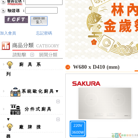
加入會員
忘記密碼
廚 具 系
W680 x D410 (mm)
列
系 統 歐 化 廚 具 ▼
分 件 式 廚 具
▼
廠 牌 搜
尋