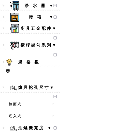
淨 水 器 ▼
烤 箱 ▼
廚 具 五 金 配 件 ▼
橫 桿 掛 勾 系 列 ▼
規 格 搜
尋
爐 具 挖 孔 尺 寸 ▼
檯 面 式
崁 入 式
【林內Rinnai】 RB-L2600S(A)
彩焱系列 檯面式彩焱不銹鋼雙
口爐
油 煙 機 寬 度 ▼