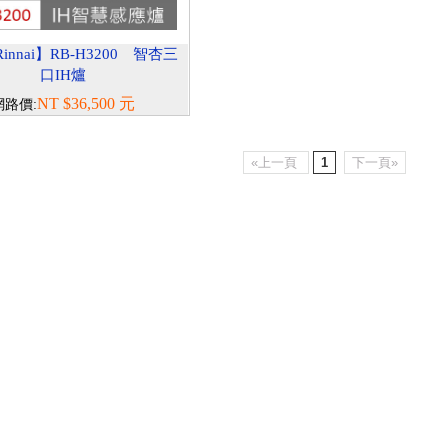
innai】RB-H3200 智杏三
口IH爐
NT $36,500 元
網路價:
«上一頁
1
下一頁»