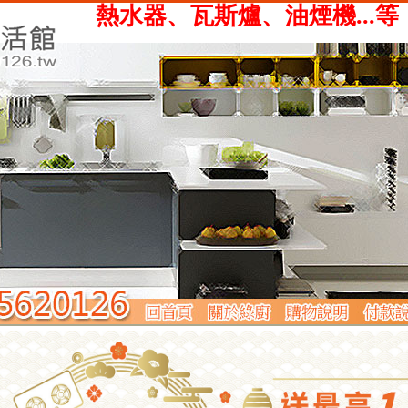
、瓦斯爐、油煙機...等，提