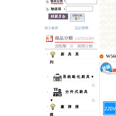
加入會員
忘記密碼
廚 具 系
W560
列
系 統 歐 化 廚 具 ▼
分 件 式 廚 具
▼
廠 牌 搜
尋