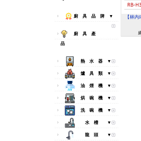
廚 具 品 牌 ▼
【林內R
廚 具 產
品
熱 水 器 ▼
爐 具 類 ▼
油 煙 機 ▼
烘 碗 機 ▼
洗 碗 機 ▼
水 槽 ▼
龍 頭 ▼