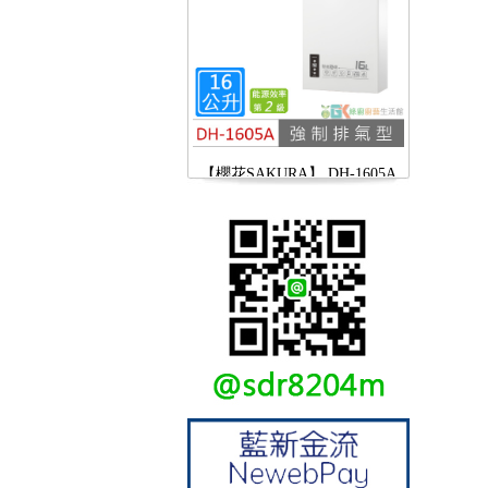
【櫻花SAKURA】 DH-1605A
16公升/分 數位恆溫 LCD溫度設
定 分段火排
【林內Rinnai】 RB-L2600S(A)