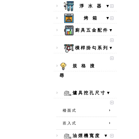
淨 水 器 ▼
烤 箱 ▼
廚 具 五 金 配 件 ▼
橫 桿 掛 勾 系 列 ▼
規 格 搜
尋
爐 具 挖 孔 尺 寸 ▼
檯 面 式
崁 入 式
【林內Rinnai】 RB-L2600S(A)
彩焱系列 檯面式彩焱不銹鋼雙
油 煙 機 寬 度 ▼
口爐