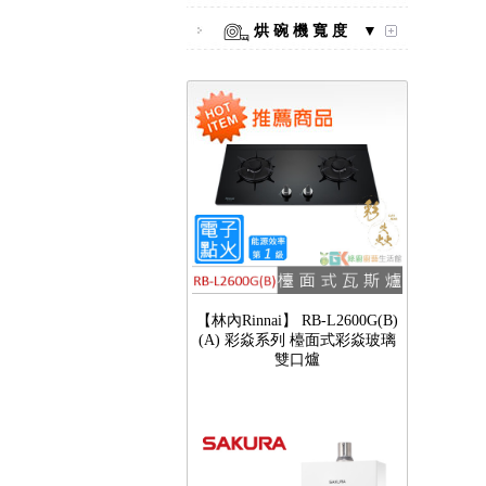
烘 碗 機 寬 度 ▼
【林內Rinnai】 RB-L2600G(B)
(A) 彩焱系列 檯面式彩焱玻璃
雙口爐