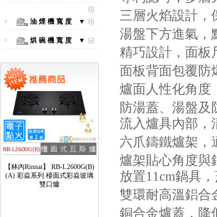
彩焱系列 檯面式彩焱不銹鋼雙
三層火焰設計，
口爐
油 煙 機 寬 度 ▼
湯盤下方進氣，
烘 碗 機 寬 度 ▼
精巧設計，面板
面板背面包覆防
爐面人性化角度
防湯蓋、湯盤及
流入爐具內部，
六爪鑄鐵爐架，
【林內Rinnai】 RB-L2600G(B)
爐架貼心角度與
(A) 彩焱系列 檯面式彩焱玻璃
雙口爐
放置
11cm
鍋具，
雙環耐高溫鋁合
銅合金爐蓋，降