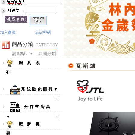
加入會員
忘記密碼
廚 具 系
瓦 斯 爐
列
系 統 歐 化 廚 具 ▼
分 件 式 廚 具
▼
廠 牌 搜
尋