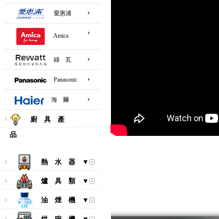
愛惠浦
Amica
綠 瓦
Panasonic
海 爾
廚 具 產
品
熱 水 器 ▼
爐 具 類 ▼
油 煙 機 ▼