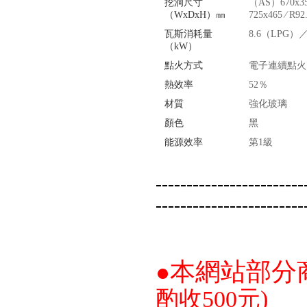
挖洞尺寸
（AS）670x35
（WxDxH）㎜
725x465 ∕ R92
瓦斯消耗量
8.6（LPG）／
（kW）
點火方式
電子連續點火
熱效率
52％
材質
強化玻璃
顏色
黑
能源效率
第1級
【櫻花SAKURA】 DH-1605A
16公升/分 數位恆溫 LCD溫度設
定 分段火排
------------------------
------------------------
本網站部分
●
酌收500元)