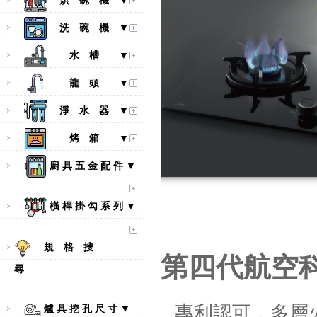
烘 碗 機 ▼
洗 碗 機 ▼
水 槽 ▼
龍 頭 ▼
淨 水 器 ▼
烤 箱 ▼
廚 具 五 金 配 件 ▼
橫 桿 掛 勾 系 列 ▼
規 格 搜
第四代航空
尋
專利認可，多層
爐 具 挖 孔 尺 寸 ▼
【林內Rinnai】 RB-L2600S(A)