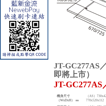
【林內Rinnai】 RB-L2600S(A)
彩焱系列 檯面式彩焱不銹鋼雙
口爐
JT-GC277A
即將上市）
JT-GC277A
【林內Rinnai】 RB-L2600G(B)
(A) 彩焱系列 檯面式彩焱玻璃
雙口爐
機身尺寸
（AS）730x4
（WxDxH） ㎜
770x520x112