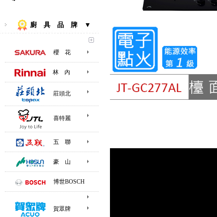
廚 具 品 牌 ▼
櫻 花
林 內
莊頭北
喜特麗
五 聯
豪 山
博世BOSCH
賀眾牌