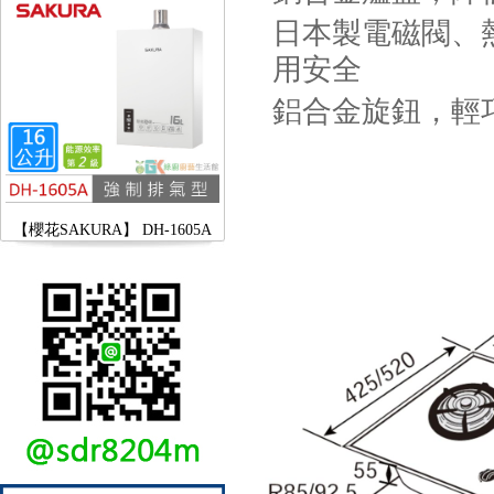
日本製電磁閥、
用安全
鋁合金旋鈕，輕
【櫻花SAKURA】 DH-1605A
16公升/分 數位恆溫 LCD溫度設
定 分段火排