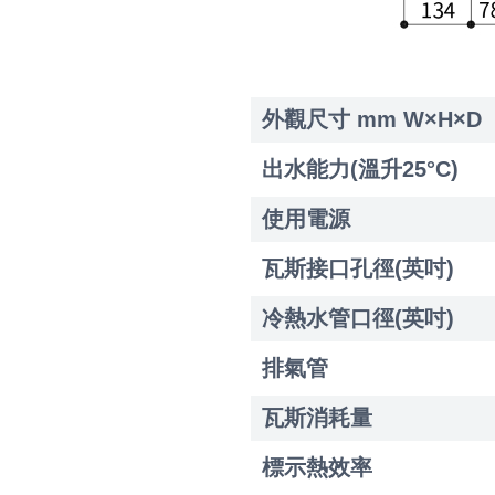
外觀尺寸 mm W×H×D
出水能力(溫升25°C)
使用電源
瓦斯接口孔徑(英吋)
冷熱水管口徑(英吋)
排氣管
瓦斯消耗量
標示熱效率