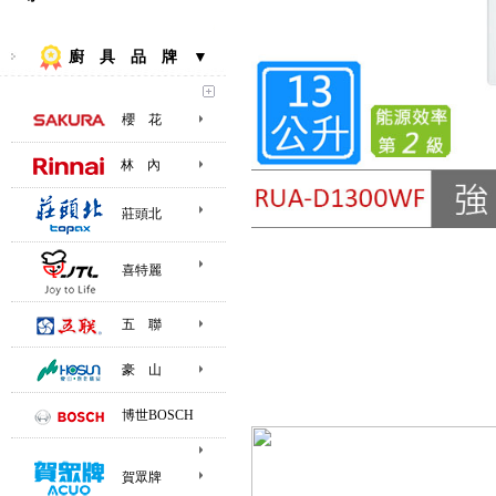
廚 具 品 牌 ▼
櫻 花
林 內
莊頭北
喜特麗
五 聯
豪 山
博世BOSCH
賀眾牌