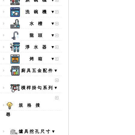
烘 碗 機 ▼
洗 碗 機 ▼
水 槽 ▼
龍 頭 ▼
淨 水 器 ▼
烤 箱 ▼
廚 具 五 金 配 件 ▼
橫 桿 掛 勾 系 列 ▼
規 格 搜
尋
【林內Rinnai】 RB-L2600S(A)
彩焱系列 檯面式彩焱不銹鋼雙
爐 具 挖 孔 尺 寸 ▼