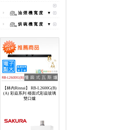
口爐
油 煙 機 寬 度 ▼
烘 碗 機 寬 度 ▼
【林內Rinnai】 RB-L2600G(B)
(A) 彩焱系列 檯面式彩焱玻璃
雙口爐