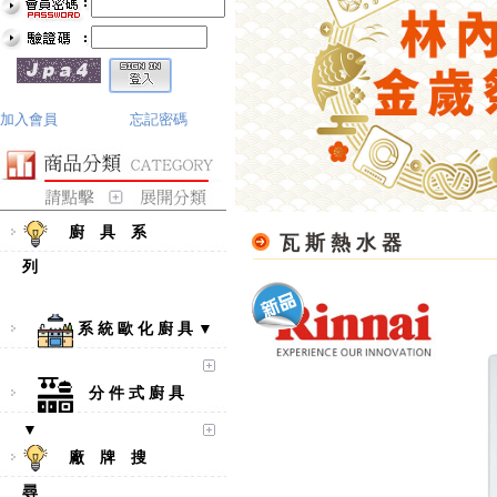
加入會員
忘記密碼
廚 具 系
瓦 斯 熱 水 器
列
系 統 歐 化 廚 具 ▼
分 件 式 廚 具
▼
廠 牌 搜
尋