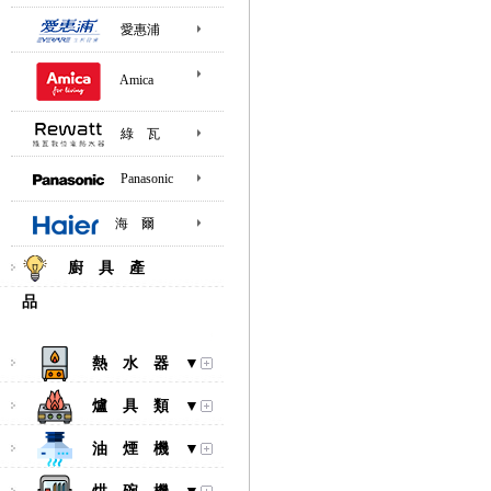
愛惠浦
Amica
綠 瓦
Panasonic
海 爾
廚 具 產
品
熱 水 器 ▼
爐 具 類 ▼
油 煙 機 ▼