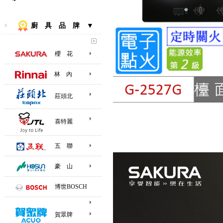
廚 具 品 牌 ▼
櫻 花
林 內
莊頭北
喜特麗
五 聯
豪 山
博世BOSCH
賀眾牌