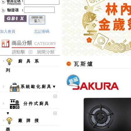
加入會員
忘記密碼
廚 具 系
瓦 斯 爐
列
系 統 歐 化 廚 具 ▼
分 件 式 廚 具
▼
廠 牌 搜
尋