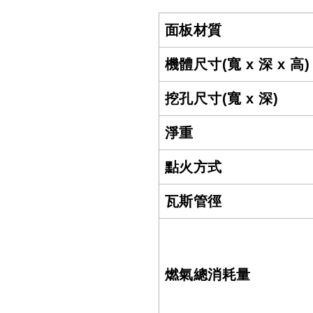
面板材質
機體尺寸(寬 x 深 x 高)
挖孔尺寸(寬 x 深)
淨重
點火方式
瓦斯管徑
燃氣總消耗量