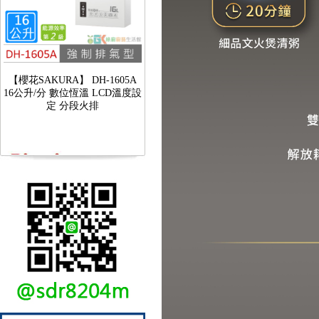
定 分段火排
【林內Rinnai】 RB-L2600S(A)
彩焱系列 檯面式彩焱不銹鋼雙
口爐