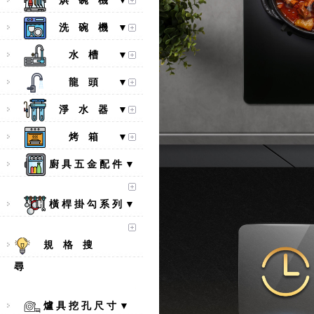
烘 碗 機 ▼
洗 碗 機 ▼
水 槽 ▼
龍 頭 ▼
淨 水 器 ▼
烤 箱 ▼
廚 具 五 金 配 件 ▼
【林內Rinnai】 RB-L2600S(A)
彩焱系列 檯面式彩焱不銹鋼雙
口爐
橫 桿 掛 勾 系 列 ▼
規 格 搜
尋
爐 具 挖 孔 尺 寸 ▼