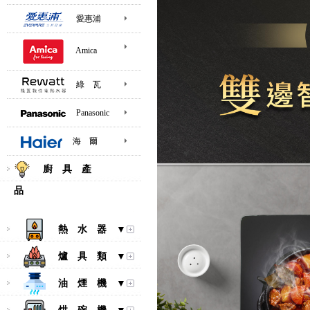
愛惠浦
Amica
綠 瓦
Panasonic
海 爾
廚 具 產
品
熱 水 器 ▼
爐 具 類 ▼
油 煙 機 ▼