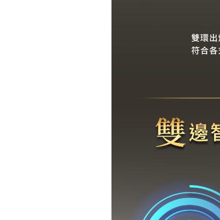
【櫻花SAKURA】 DH-1605A
16公升/分 數位恆溫 LCD溫度設
定 分段火排