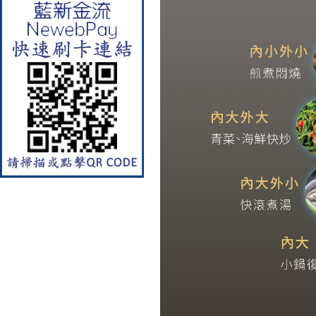
【林內Rinnai】 RB-L2600G(B)
(A) 彩焱系列 檯面式彩焱玻璃
雙口爐