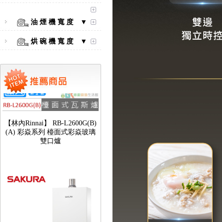
油 煙 機 寬 度 ▼
烘 碗 機 寬 度 ▼
【林內Rinnai】 RB-L2600G(B)
(A) 彩焱系列 檯面式彩焱玻璃
雙口爐
【櫻花SAKURA】 DH-1605A
16公升/分 數位恆溫 LCD溫度設