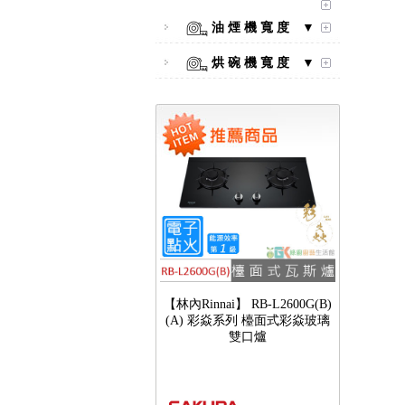
彩焱系列 檯面式彩焱不銹鋼雙
油 煙 機 寬 度 ▼
口爐
烘 碗 機 寬 度 ▼
【林內Rinnai】 RB-L2600G(B)
(A) 彩焱系列 檯面式彩焱玻璃
雙口爐