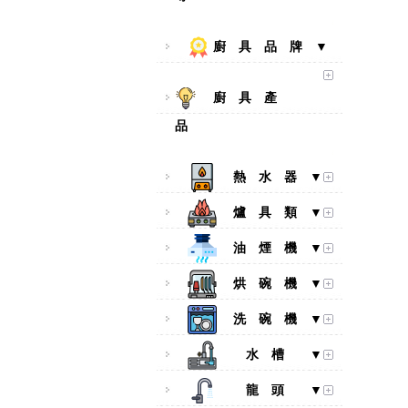
廚 具 品 牌 ▼
廚 具 產
品
熱 水 器 ▼
爐 具 類 ▼
油 煙 機 ▼
烘 碗 機 ▼
洗 碗 機 ▼
水 槽 ▼
龍 頭 ▼