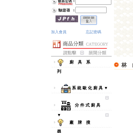
加入會員
忘記密碼
廚 具 系
林 
列
系 統 歐 化 廚 具 ▼
分 件 式 廚 具
▼
廠 牌 搜
尋