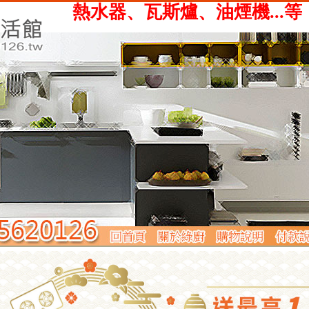
、瓦斯爐、油煙機...等，提