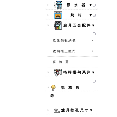
淨 水 器 ▼
烤 箱 ▼
廚 具 五 金 配 件 ▼
炊 飯 鍋 收 納 櫃
收 納 櫃 上 掀 門
喜 特 麗
橫 桿 掛 勾 系 列 ▼
規 格 搜
尋
爐 具 挖 孔 尺 寸 ▼
【林內Rinnai】 RB-L2600S(A)