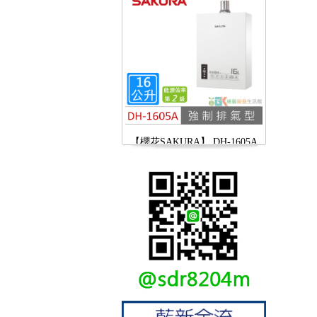
【櫻花SAKURA】 DH-1605A
16公升/分 數位恆溫 LCD溫度設
定 分段火排