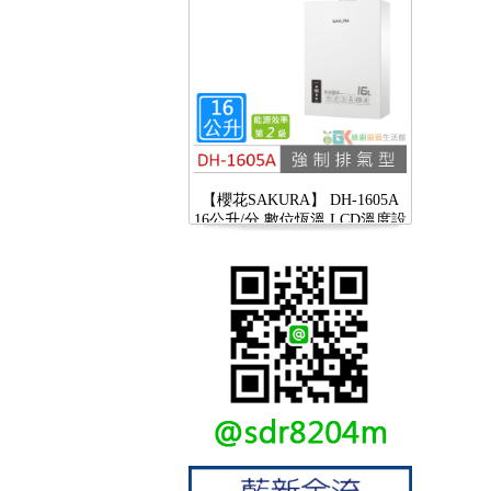
【櫻花SAKURA】 DH-1605A
16公升/分 數位恆溫 LCD溫度設
定 分段火排