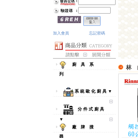
加入會員
忘記密碼
廚 具 系
林 
列
系 統 歐 化 廚 具 ▼
分 件 式 廚 具
▼
廠 牌 搜
尋