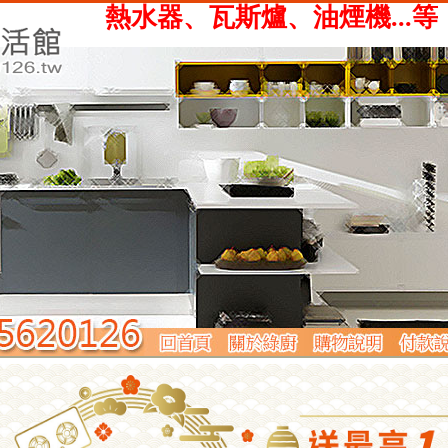
、瓦斯爐、油煙機...等，提