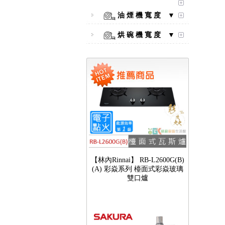
口爐
油 煙 機 寬 度 ▼
烘 碗 機 寬 度 ▼
【林內Rinnai】 RB-L2600G(B)
(A) 彩焱系列 檯面式彩焱玻璃
雙口爐