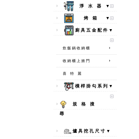
淨 水 器 ▼
烤 箱 ▼
廚 具 五 金 配 件 ▼
炊 飯 鍋 收 納 櫃
收 納 櫃 上 掀 門
喜 特 麗
橫 桿 掛 勾 系 列 ▼
規 格 搜
尋
爐 具 挖 孔 尺 寸 ▼
【林內Rinnai】 RB-L2600S(A)
彩焱系列 檯面式彩焱不銹鋼雙