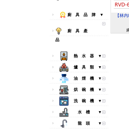
廚 具 品 牌 ▼
【林內Ri
廚 具 產
品
熱 水 器 ▼
爐 具 類 ▼
油 煙 機 ▼
烘 碗 機 ▼
洗 碗 機 ▼
水 槽 ▼
龍 頭 ▼