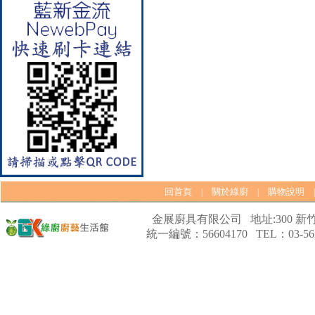
【林內Rinnai】 RB-L2600S(A)
彩焱系列 檯面式彩焱不銹鋼雙
口爐
回首頁
關於綠廚
購物說明
|
|
金展廚具有限公司 地址:300 新竹
統一編號：56604170 TEL：03-562
【林內Rinnai】 RB-L2600G(B)
(A) 彩焱系列 檯面式彩焱玻璃
雙口爐