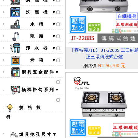
烘 碗 機 ▼
洗 碗 機 ▼
水 槽 ▼
龍 頭 ▼
淨 水 器 ▼
【喜特麗JTL】 JT-2288S 二口純
正三環傳統式台爐
烤 箱 ▼
NT $6,700 元
網路價:
廚 具 五 金 配 件 ▼
橫 桿 掛 勾 系 列 ▼
規 格 搜
尋
爐 具 挖 孔 尺 寸 ▼