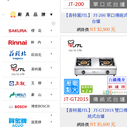
廚 具 品 牌 ▼
【喜特麗JTL】 JT-200 單口傳統
台爐
NT $2,900 元
網路價:
櫻 花
林 內
莊頭北
喜特麗
五 聯
豪 山
博世BOSCH
【喜特麗JTL】 JT-GT201S 雙口
統式台爐
賀眾牌
NT $5,600 元
網路價: