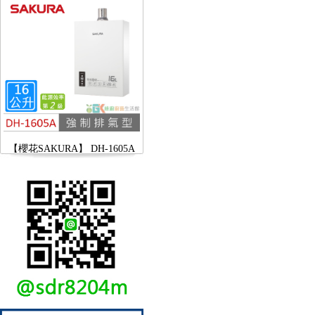
【櫻花SAKURA】 DH-1605A
16公升/分 數位恆溫 LCD溫度設
定 分段火排