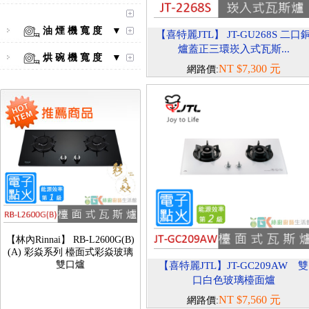
【林內Rinnai】 RB-L2600S(A)
彩焱系列 檯面式彩焱不銹鋼雙
油 煙 機 寬 度 ▼
【喜特麗JTL】 JT-GU268S 二口
口爐
爐蓋正三環崁入式瓦斯...
烘 碗 機 寬 度 ▼
NT $7,300 元
網路價:
【林內Rinnai】 RB-L2600G(B)
(A) 彩焱系列 檯面式彩焱玻璃
雙口爐
【喜特麗JTL】JT-GC209AW 雙
口白色玻璃檯面爐
NT $7,560 元
網路價: