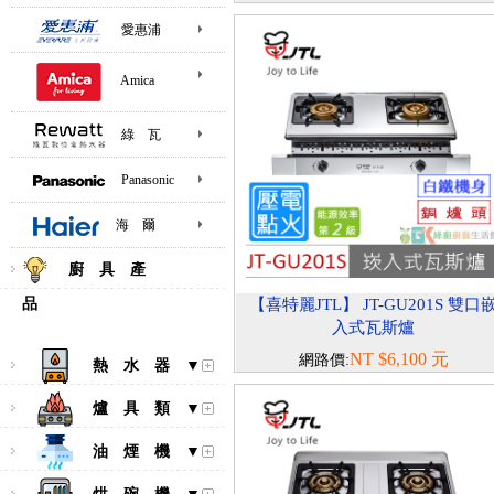
愛惠浦
Amica
綠 瓦
Panasonic
海 爾
廚 具 產
品
【喜特麗JTL】 JT-GU201S 雙口
入式瓦斯爐
NT $6,100 元
網路價:
熱 水 器 ▼
爐 具 類 ▼
油 煙 機 ▼