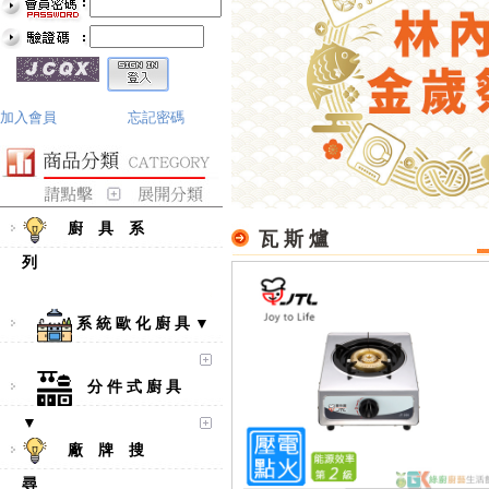
加入會員
忘記密碼
廚 具 系
瓦 斯 爐
列
系 統 歐 化 廚 具 ▼
分 件 式 廚 具
▼
廠 牌 搜
尋