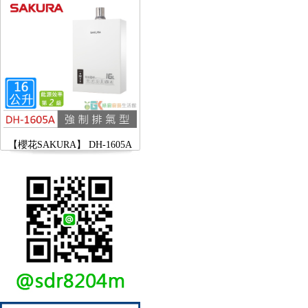
【櫻花SAKURA】 DH-1605A
16公升/分 數位恆溫 LCD溫度設
定 分段火排