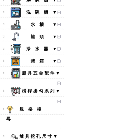
烘 碗 機 ▼
洗 碗 機 ▼
水 槽 ▼
龍 頭 ▼
淨 水 器 ▼
烤 箱 ▼
廚 具 五 金 配 件 ▼
橫 桿 掛 勾 系 列 ▼
規 格 搜
尋
爐 具 挖 孔 尺 寸 ▼