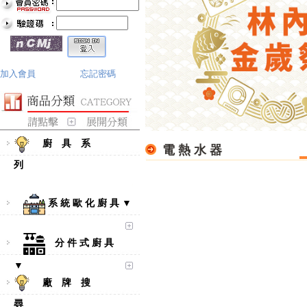
加入會員
忘記密碼
廚 具 系
電 熱 水 器
列
系 統 歐 化 廚 具 ▼
分 件 式 廚 具
▼
廠 牌 搜
尋