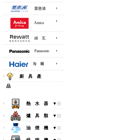
愛惠浦
Amica
綠 瓦
Panasonic
海 爾
廚 具 產
品
熱 水 器 ▼
爐 具 類 ▼
油 煙 機 ▼