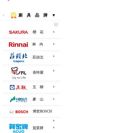
廚 具 品 牌 ▼
櫻 花
林 內
莊頭北
喜特麗
五 聯
豪 山
博世BOSCH
賀眾牌