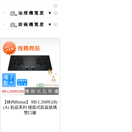
【林內Rinnai】 RB-L2600S(A)
彩焱系列 檯面式彩焱不銹鋼雙
油 煙 機 寬 度 ▼
口爐
烘 碗 機 寬 度 ▼
【林內Rinnai】 RB-L2600G(B)
(A) 彩焱系列 檯面式彩焱玻璃
雙口爐