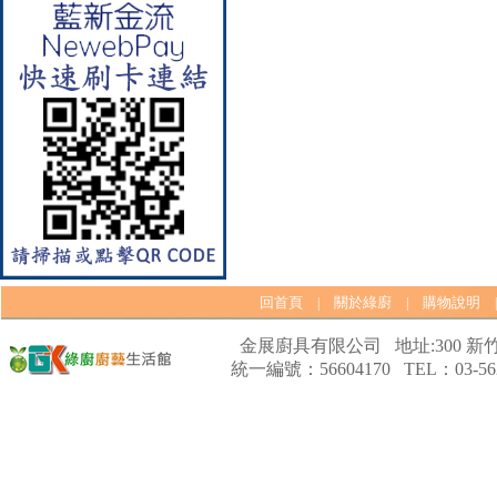
【林內Rinnai】 RB-L2600S(A)
彩焱系列 檯面式彩焱不銹鋼雙
口爐
回首頁
關於綠廚
購物說明
|
|
金展廚具有限公司 地址:300 新竹
統一編號：56604170 TEL：03-562
【林內Rinnai】 RB-L2600G(B)
(A) 彩焱系列 檯面式彩焱玻璃
雙口爐