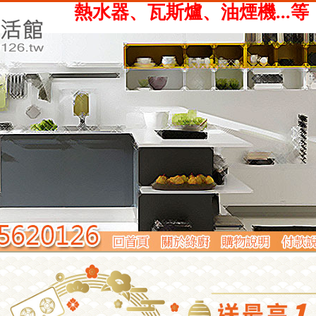
、瓦斯爐、油煙機...等，提