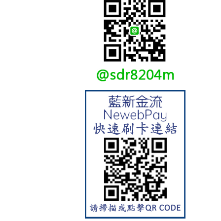
【林內Rinnai】 RB-L2600S(A)
彩焱系列 檯面式彩焱不銹鋼雙
口爐