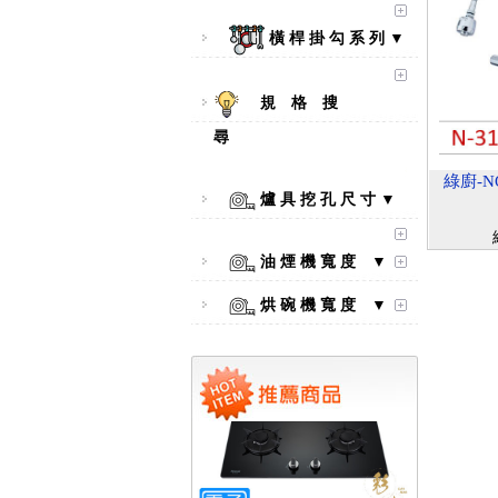
橫 桿 掛 勾 系 列 ▼
規 格 搜
尋
綠廚-N
爐 具 挖 孔 尺 寸 ▼
【林內Rinnai】 RB-L2600S(A)
彩焱系列 檯面式彩焱不銹鋼雙
口爐
油 煙 機 寬 度 ▼
烘 碗 機 寬 度 ▼