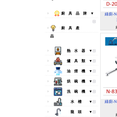
廚 具 品 牌 ▼
綠廚-N
廚 具 產
品
熱 水 器 ▼
爐 具 類 ▼
油 煙 機 ▼
烘 碗 機 ▼
洗 碗 機 ▼
綠廚-N
水 槽 ▼
龍 頭 ▼