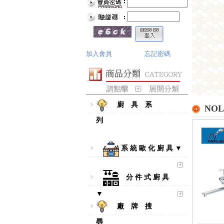
加入會員
忘記密碼
廚 具 系
NOL
列
系 統 歐 化 廚 具 ▼
分 件 式 廚 具
▼
廠 牌 搜
尋