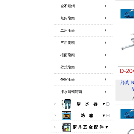
全不鏽鋼
無鉛龍頭
二用龍頭
三用龍頭
檯面龍頭
壁式龍頭
伸縮龍頭
綠廚-N
淨水鵝頸龍頭
淨 水 器 ▼
烤 箱 ▼
廚 具 五 金 配 件 ▼