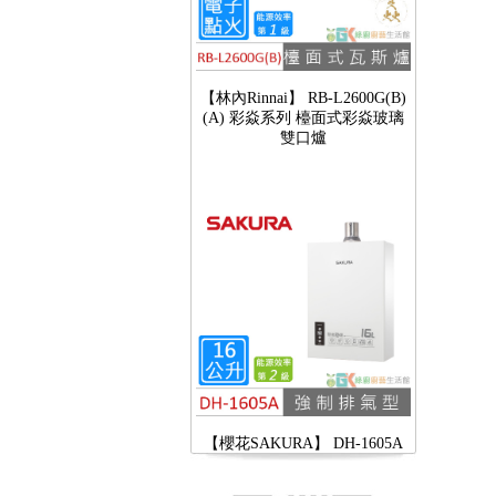
【林內Rinnai】 RB-L2600G(B)
(A) 彩焱系列 檯面式彩焱玻璃
雙口爐
【櫻花SAKURA】 DH-1605A
16公升/分 數位恆溫 LCD溫度設
定 分段火排