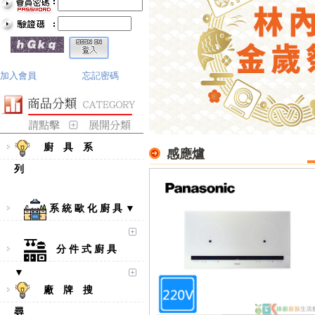
加入會員
忘記密碼
廚 具 系
感應爐
列
系 統 歐 化 廚 具 ▼
分 件 式 廚 具
▼
廠 牌 搜
尋