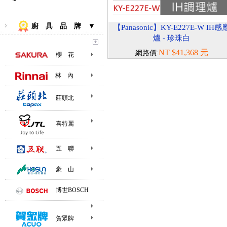
廚 具 品 牌 ▼
【Panasonic】KY-E227E-W IH感
爐 - 珍珠白
NT $41,368 元
網路價:
櫻 花
林 內
莊頭北
喜特麗
五 聯
豪 山
博世BOSCH
賀眾牌