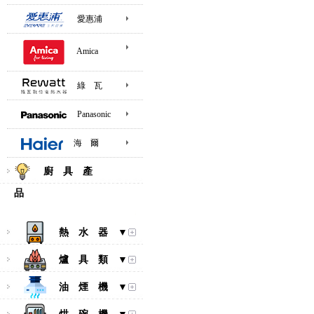
愛惠浦
Amica
綠 瓦
Panasonic
海 爾
廚 具 產
品
熱 水 器 ▼
爐 具 類 ▼
油 煙 機 ▼