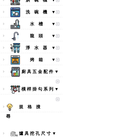
烘 碗 機 ▼
洗 碗 機 ▼
水 槽 ▼
龍 頭 ▼
淨 水 器 ▼
烤 箱 ▼
廚 具 五 金 配 件 ▼
橫 桿 掛 勾 系 列 ▼
規 格 搜
尋
爐 具 挖 孔 尺 寸 ▼