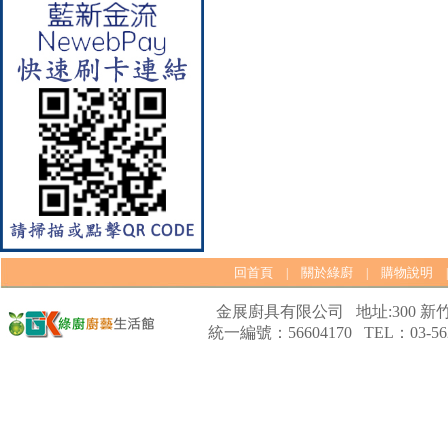
【林內Rinnai】 RB-L2600S(A)
彩焱系列 檯面式彩焱不銹鋼雙
口爐
回首頁
關於綠廚
購物說明
|
|
金展廚具有限公司 地址:300 新竹
統一編號：56604170 TEL：03-562
【林內Rinnai】 RB-L2600G(B)
(A) 彩焱系列 檯面式彩焱玻璃
雙口爐