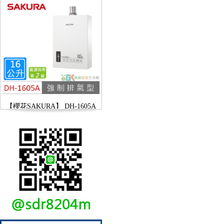
【櫻花SAKURA】 DH-1605A
16公升/分 數位恆溫 LCD溫度設
定 分段火排