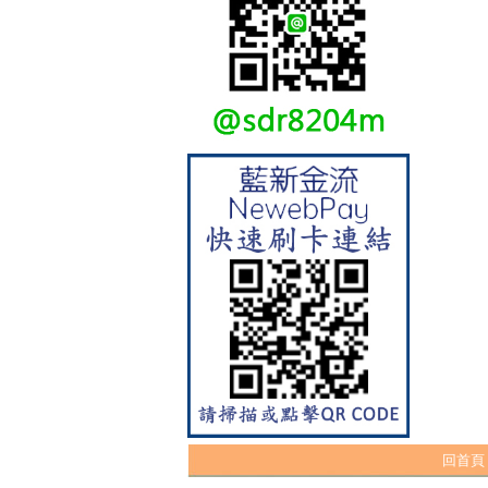
【林內Rinnai】 RB-L2600S(A)
彩焱系列 檯面式彩焱不銹鋼雙
口爐
回首頁