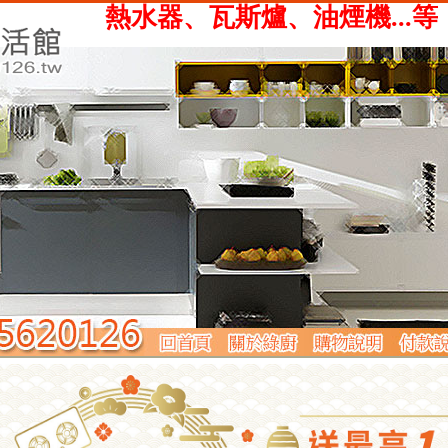
、瓦斯爐、油煙機...等，提