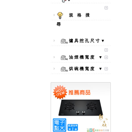
規 格 搜
尋
爐 具 挖 孔 尺 寸 ▼
【林內Rinnai】 RB-L2600S(A)
彩焱系列 檯面式彩焱不銹鋼雙
油 煙 機 寬 度 ▼
口爐
烘 碗 機 寬 度 ▼