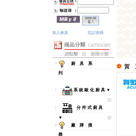
加入會員
忘記密碼
廚 具 系
賀 
列
系 統 歐 化 廚 具 ▼
分 件 式 廚 具
▼
廠 牌 搜
尋