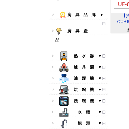
廚 具 品 牌 ▼
【賀
GUA
廚 具 產
品
熱 水 器 ▼
爐 具 類 ▼
油 煙 機 ▼
烘 碗 機 ▼
洗 碗 機 ▼
水 槽 ▼
龍 頭 ▼