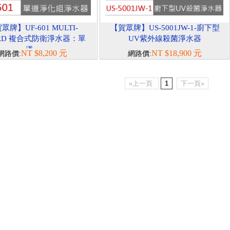
眾牌】UF-601 MULTI-
【賀眾牌】US-5001JW-1-廚下型
RD 複合式防衛淨水器：單
UV紫外線殺菌淨水器
道...
NT $8,200 元
NT $18,900 元
網路價:
網路價:
«上一頁
1
下一頁»