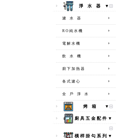
淨 水 器 ▼
濾 水 器
R O 純 水 機
電 解 水 機
飲 水 機
廚 下 加 熱 器
各 式 濾 心
全 戶 淨 水
烤 箱 ▼
廚 具 五 金 配 件 ▼
橫 桿 掛 勾 系 列 ▼