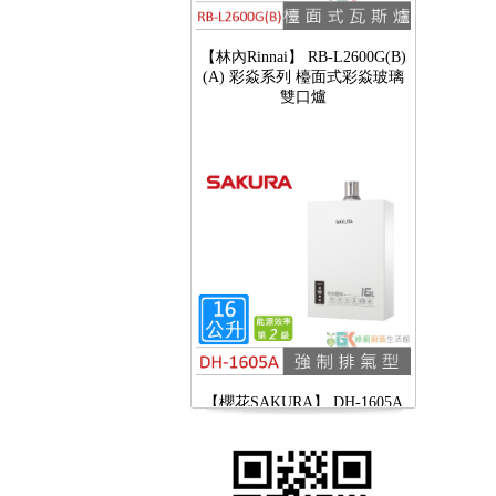
【林內Rinnai】 RB-L2600G(B)
(A) 彩焱系列 檯面式彩焱玻璃
雙口爐
【櫻花SAKURA】 DH-1605A
16公升/分 數位恆溫 LCD溫度設
定 分段火排