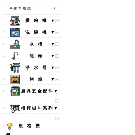
傳 統 單 層 式
烘 碗 機 ▼
洗 碗 機 ▼
水 槽 ▼
龍 頭 ▼
淨 水 器 ▼
烤 箱 ▼
廚 具 五 金 配 件 ▼
橫 桿 掛 勾 系 列 ▼
規 格 搜