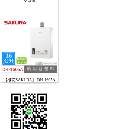
【櫻花SAKURA】 DH-1605A
16公升/分 數位恆溫 LCD溫度設
定 分段火排