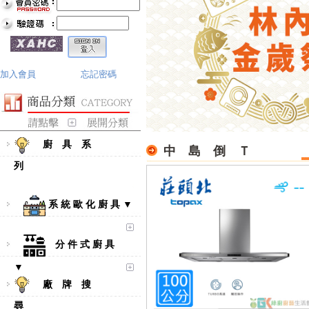
加入會員
忘記密碼
廚 具 系
中 島 倒 Ｔ
列
系 統 歐 化 廚 具 ▼
分 件 式 廚 具
▼
廠 牌 搜
尋