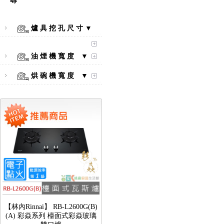
尋
爐 具 挖 孔 尺 寸 ▼
【林內Rinnai】 RB-L2600S(A)
彩焱系列 檯面式彩焱不銹鋼雙
油 煙 機 寬 度 ▼
口爐
烘 碗 機 寬 度 ▼
【林內Rinnai】 RB-L2600G(B)
(A) 彩焱系列 檯面式彩焱玻璃
雙口爐