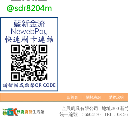
【林內Rinnai】 RB-L2600S(A)
彩焱系列 檯面式彩焱不銹鋼雙
口爐
回首頁
關於綠廚
購物說明
|
|
金展廚具有限公司 地址:300 新竹
統一編號：56604170 TEL：03-562
【林內Rinnai】 RB-L2600G(B)