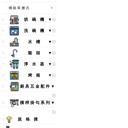
傳 統 單 層 式
烘 碗 機 ▼
洗 碗 機 ▼
水 槽 ▼
龍 頭 ▼
淨 水 器 ▼
烤 箱 ▼
廚 具 五 金 配 件 ▼
橫 桿 掛 勾 系 列 ▼
規 格 搜
【林內Rinnai】 RB-L2600S(A)
彩焱系列 檯面式彩焱不銹鋼雙