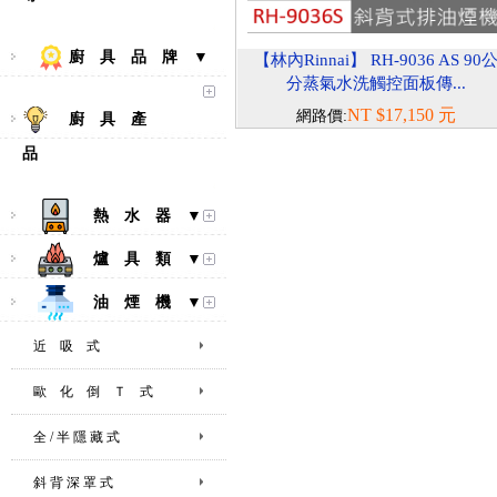
廚 具 品 牌 ▼
【林內Rinnai】 RH-9036 AS 90
分蒸氣水洗觸控面板傳...
NT $17,150 元
網路價:
廚 具 產
品
熱 水 器 ▼
爐 具 類 ▼
油 煙 機 ▼
近 吸 式
歐 化 倒 Ｔ 式
全 / 半 隱 藏 式
斜 背 深 罩 式