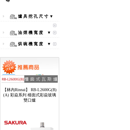
尋
口爐
爐 具 挖 孔 尺 寸 ▼
油 煙 機 寬 度 ▼
烘 碗 機 寬 度 ▼
【林內Rinnai】 RB-L2600G(B)
(A) 彩焱系列 檯面式彩焱玻璃
雙口爐