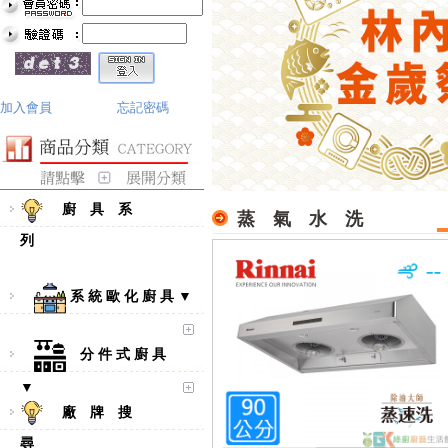
加入會員
忘記密碼
廚 具 系
蒸 氣 水 洗
列
系 統 歐 化 廚 具 ▼
分 件 式 廚 具
▼
廠 牌 搜
尋