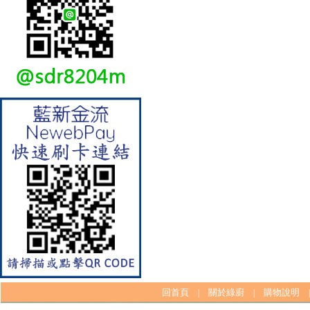
【林內Rinnai】 RB-L2600S(A)
彩焱系列 檯面式彩焱不銹鋼雙
口爐
回首頁
關於綠廚
購物說明
|
|