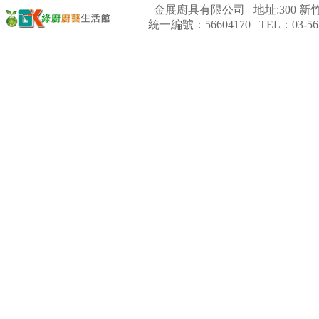
金展廚具有限公司 地址:300 新竹
統一編號：56604170 TEL：03-562
【林內Rinnai】 RB-L2600G(B)
(A) 彩焱系列 檯面式彩焱玻璃
雙口爐
【櫻花SAKURA】 DH-1605A
16公升/分 數位恆溫 LCD溫度設
定 分段火排