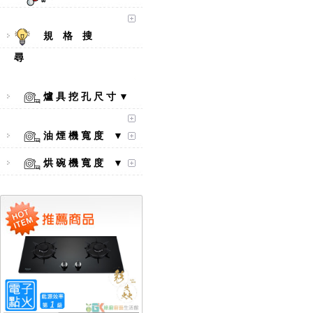
規 格 搜
尋
爐 具 挖 孔 尺 寸 ▼
【林內Rinnai】 RB-L2600S(A)
彩焱系列 檯面式彩焱不銹鋼雙
油 煙 機 寬 度 ▼
口爐
烘 碗 機 寬 度 ▼