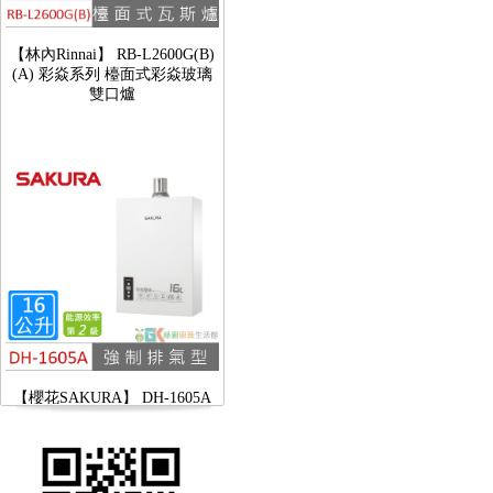
【林內Rinnai】 RB-L2600G(B)
(A) 彩焱系列 檯面式彩焱玻璃
雙口爐
【櫻花SAKURA】 DH-1605A
16公升/分 數位恆溫 LCD溫度設
定 分段火排