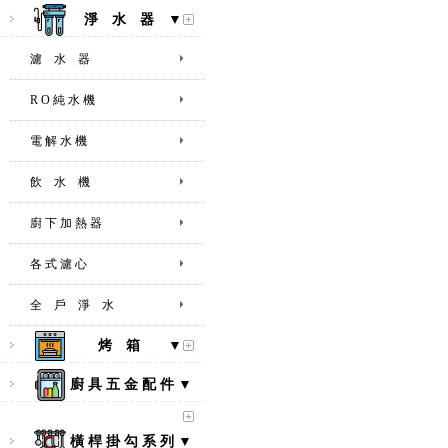
淨 水 器 ▼
濾 水 器
R O 純 水 機
電 解 水 機
飲 水 機
廚 下 加 熱 器
各 式 濾 心
全 戶 淨 水
烤 箱 ▼
廚 具 五 金 配 件 ▼
橫 桿 掛 勾 系 列 ▼