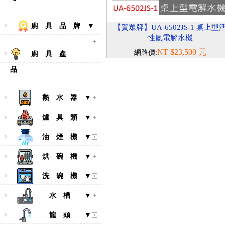
廚 具 品 牌 ▼
【賀眾牌】UA-6502JS-1 桌上型
性氫電解水機
NT $23,500 元
網路價:
廚 具 產
品
熱 水 器 ▼
爐 具 類 ▼
油 煙 機 ▼
烘 碗 機 ▼
洗 碗 機 ▼
水 槽 ▼
龍 頭 ▼