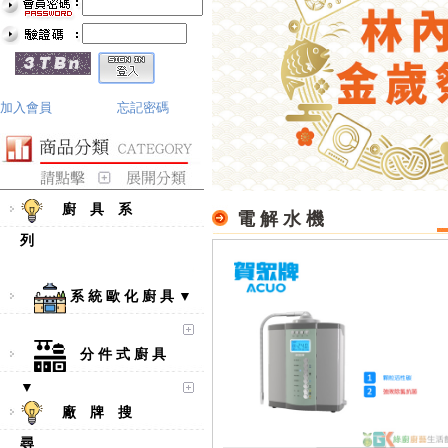
加入會員
忘記密碼
廚 具 系
電 解 水 機
列
系 統 歐 化 廚 具 ▼
分 件 式 廚 具
▼
廠 牌 搜
尋