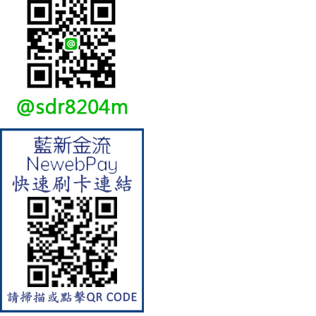
【林內Rinnai】 RB-L2600S(A)
彩焱系列 檯面式彩焱不銹鋼雙
口爐