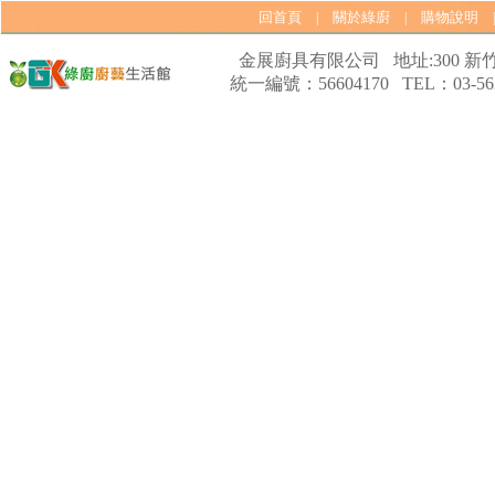
回首頁
關於綠廚
購物說明
|
|
金展廚具有限公司 地址:300 新竹
統一編號：56604170 TEL：03-562
【林內Rinnai】 RB-L2600G(B)
(A) 彩焱系列 檯面式彩焱玻璃
雙口爐
【櫻花SAKURA】 DH-1605A
16公升/分 數位恆溫 LCD溫度設