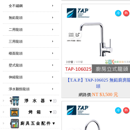
全不鏽鋼
無鉛龍頭
二用龍頭
三用龍頭
檯面龍頭
壁式龍頭
伸縮龍頭
【T.A.P.】TAP-106025 無鉛廚房
頭
淨水鵝頸龍頭
NT $3,500 元
網路價:
淨 水 器 ▼
烤 箱 ▼
廚 具 五 金 配 件 ▼