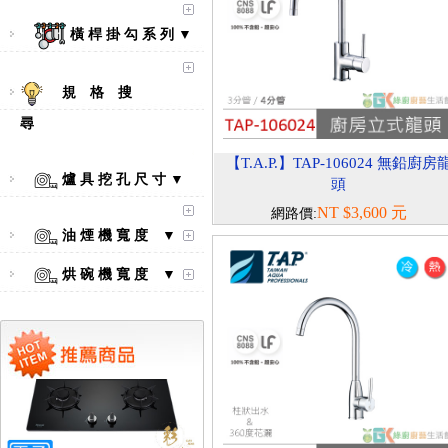
橫 桿 掛 勾 系 列 ▼
規 格 搜
尋
【T.A.P.】TAP-106024 無鉛廚房
爐 具 挖 孔 尺 寸 ▼
頭
【林內Rinnai】 RB-L2600S(A)
NT $3,600 元
網路價:
彩焱系列 檯面式彩焱不銹鋼雙
油 煙 機 寬 度 ▼
口爐
烘 碗 機 寬 度 ▼