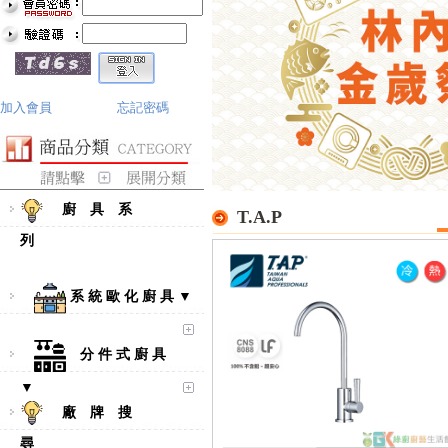
加入會員
忘記密碼
廚 具 系
T.A.P
列
系 統 歐 化 廚 具 ▼
分 件 式 廚 具
▼
廠 牌 搜
尋