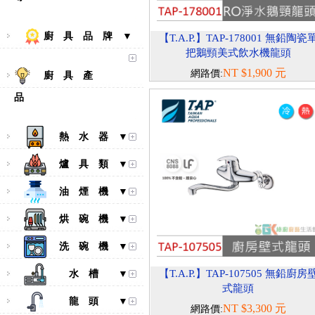
廚 具 品 牌 ▼
【T.A.P.】TAP-178001 無鉛陶瓷
把鵝頸美式飲水機龍頭
NT $1,900 元
網路價:
廚 具 產
品
熱 水 器 ▼
爐 具 類 ▼
油 煙 機 ▼
烘 碗 機 ▼
洗 碗 機 ▼
【T.A.P.】TAP-107505 無鉛廚房
水 槽 ▼
式龍頭
龍 頭 ▼
NT $3,300 元
網路價: