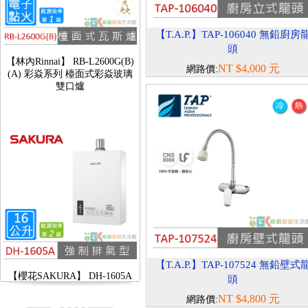
【T.A.P.】TAP-106040 無鉛廚房
【林內Rinnai】 RB-L2600G(B)
頭
(A) 彩焱系列 檯面式彩焱玻璃
NT $4,000 元
網路價:
雙口爐
【櫻花SAKURA】 DH-1605A
【T.A.P.】TAP-107524 無鉛壁式
16公升/分 數位恆溫 LCD溫度設
頭
定 分段火排
NT $4,800 元
網路價: