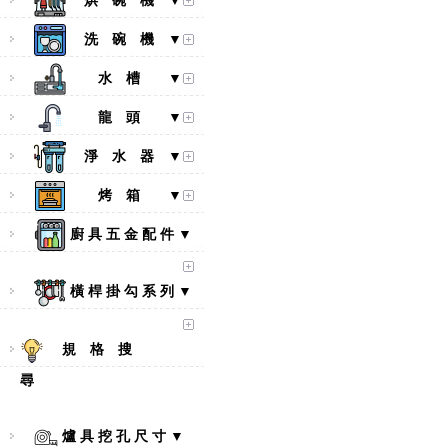
烘 碗 機 ▼
洗 碗 機 ▼
水 槽 ▼
龍 頭 ▼
淨 水 器 ▼
烤 箱 ▼
廚 具 五 金 配 件 ▼
橫 桿 掛 勾 系 列 ▼
規 格 搜
尋
爐 具 挖 孔 尺 寸 ▼