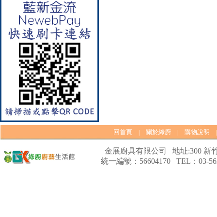
【林內Rinnai】 RB-L2600S(A)
彩焱系列 檯面式彩焱不銹鋼雙
口爐
回首頁
關於綠廚
購物說明
|
|
金展廚具有限公司 地址:300 新竹
統一編號：56604170 TEL：03-562
【林內Rinnai】 RB-L2600G(B)
(A) 彩焱系列 檯面式彩焱玻璃
雙口爐