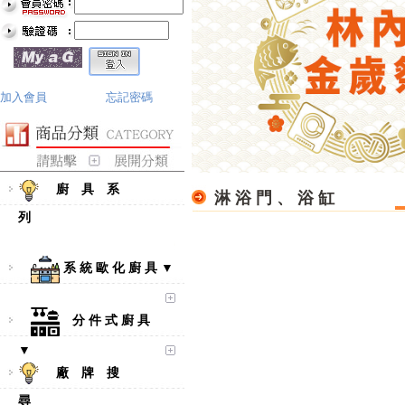
加入會員
忘記密碼
廚 具 系
淋 浴 門 、 浴 缸
列
系 統 歐 化 廚 具 ▼
分 件 式 廚 具
▼
廠 牌 搜
尋