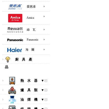
愛惠浦
Amica
綠 瓦
Panasonic
海 爾
廚 具 產
品
熱 水 器 ▼
爐 具 類 ▼
油 煙 機 ▼