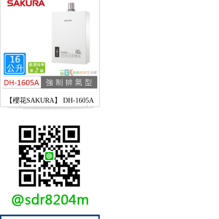
【櫻花SAKURA】 DH-1605A
16公升/分 數位恆溫 LCD溫度設
定 分段火排