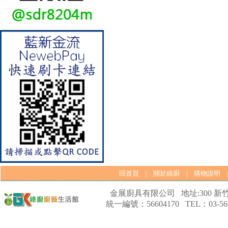
【林內Rinnai】 RB-L2600S(A)
彩焱系列 檯面式彩焱不銹鋼雙
口爐
回首頁
關於綠廚
購物說明
|
|
金展廚具有限公司 地址:300 新竹
統一編號：56604170 TEL：03-562
【林內Rinnai】 RB-L2600G(B)