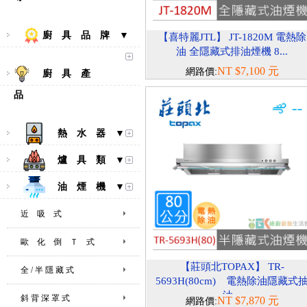
廚 具 品 牌 ▼
【喜特麗JTL】 JT-1820M 電熱除
油 全隱藏式排油煙機 8...
NT $7,100 元
網路價:
廚 具 產
品
熱 水 器 ▼
爐 具 類 ▼
油 煙 機 ▼
近 吸 式
歐 化 倒 Ｔ 式
【莊頭北TOPAX】 TR-
全 / 半 隱 藏 式
5693H(80cm) 電熱除油隱藏式
油...
斜 背 深 罩 式
NT $7,870 元
網路價: