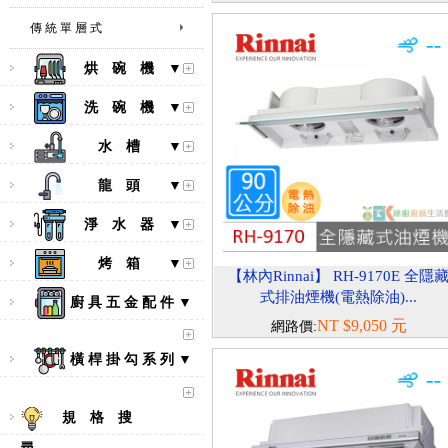
傳 統 單 層 式
烘 碗 機 ▼
洗 碗 機 ▼
水 槽 ▼
龍 頭 ▼
淨 水 器 ▼
烤 箱 ▼
【林內Rinnai】 RH-9170E 全隱
式排油煙機(電熱除油)...
廚 具 五 金 配 件 ▼
NT $9,050 元
網路價:
橫 桿 掛 勾 系 列 ▼
規 格 搜