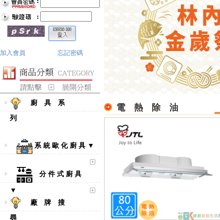
加入會員
忘記密碼
廚 具 系
電 熱 除 油
列
系 統 歐 化 廚 具 ▼
分 件 式 廚 具
▼
廠 牌 搜
尋