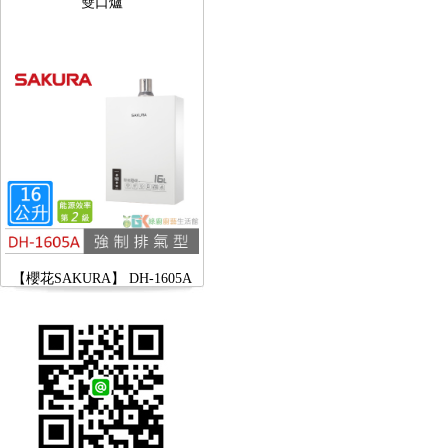
【櫻花SAKURA】 DH-1605A
16公升/分 數位恆溫 LCD溫度設
定 分段火排