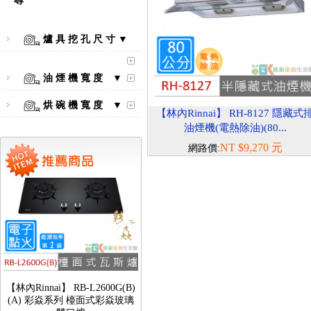
尋
爐 具 挖 孔 尺 寸 ▼
【林內Rinnai】 RB-L2600S(A)
彩焱系列 檯面式彩焱不銹鋼雙
油 煙 機 寬 度 ▼
口爐
烘 碗 機 寬 度 ▼
【林內Rinnai】 RH-8127 隱藏式
油煙機(電熱除油)(80...
NT $9,270 元
網路價:
【林內Rinnai】 RB-L2600G(B)
(A) 彩焱系列 檯面式彩焱玻璃
雙口爐