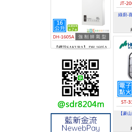
綠廚-喜
【櫻花SAKURA】 DH-1605A
16公升/分 數位恆溫 LCD溫度設
定 分段火排
【豪山H
【林內Rinnai】 RB-L2600S(A)