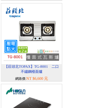
【莊頭北TOPAX】TG-8001 二口
不鏽鋼檯面爐
NT $6,600 元
網路價: