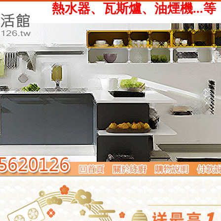
、瓦斯爐、油煙機...等，提