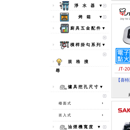
淨 水 器 ▼
烤 箱 ▼
廚 具 五 金 配 件 ▼
橫 桿 掛 勾 系 列 ▼
規 格 搜
尋
【喜特麗
爐 具 挖 孔 尺 寸 ▼
檯 面 式
崁 入 式
【林內Rinnai】 RB-L2600S(A)
彩焱系列 檯面式彩焱不銹鋼雙
口爐
油 煙 機 寬 度 ▼