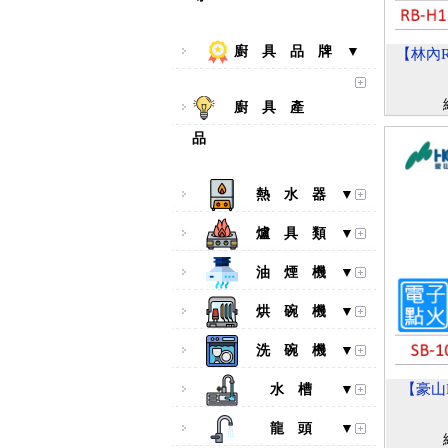
廚 具 品 牌 ▼
【林內Ri
廚 具 產
品
熱 水 器 ▼
爐 具 類 ▼
油 煙 機 ▼
烘 碗 機 ▼
洗 碗 機 ▼
【豪山H
水 槽 ▼
龍 頭 ▼