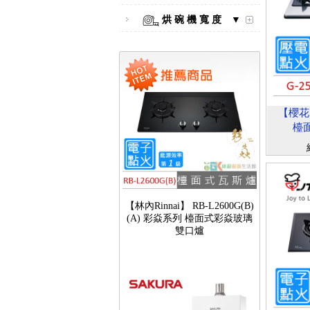
烘 碗 機 寬 度 ▼
【櫻花S
檯面
【林內Rinnai】 RB-L2600G(B)
(A) 彩焱系列 檯面式彩焱玻璃
雙口爐