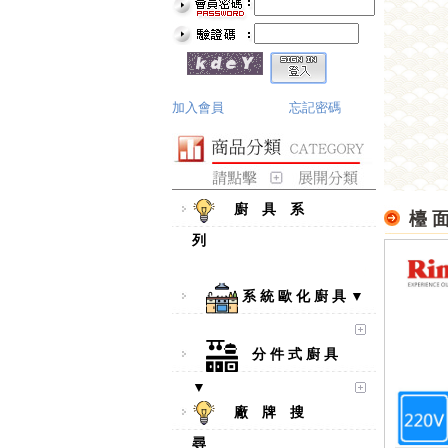
加入會員
忘記密碼
廚 具 系
檯 面
列
系 統 歐 化 廚 具 ▼
分 件 式 廚 具
▼
廠 牌 搜
尋