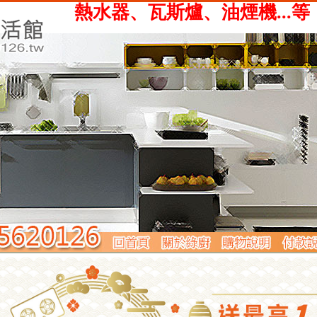
、瓦斯爐、油煙機...等，提