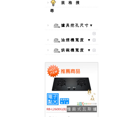
規 格 搜
尋
爐 具 挖 孔 尺 寸 ▼
【林內Rinnai】 RB-L2600S(A)
彩焱系列 檯面式彩焱不銹鋼雙
口爐
油 煙 機 寬 度 ▼
烘 碗 機 寬 度 ▼
【林內Rinnai】 RB-L2600G(B)
(A) 彩焱系列 檯面式彩焱玻璃