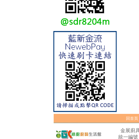
【林內Rinnai】 RB-L2600S(A)
彩焱系列 檯面式彩焱不銹鋼雙
口爐
回首頁
金展廚具
統一編號：5