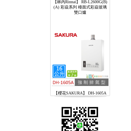
雙口爐
【櫻花SAKURA】 DH-1605A
16公升/分 數位恆溫 LCD溫度設
定 分段火排