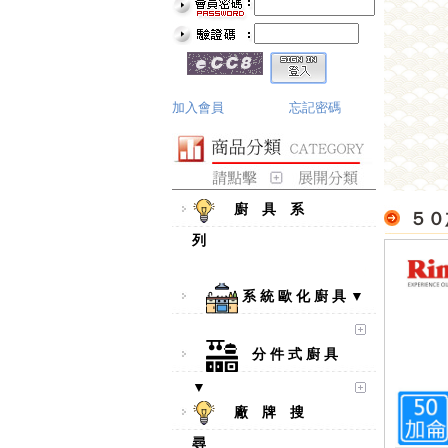
加入會員
忘記密碼
廚 具 系
５０
列
系 統 歐 化 廚 具 ▼
分 件 式 廚 具
▼
廠 牌 搜
尋