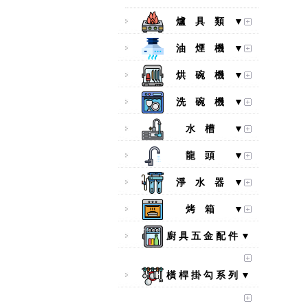
爐 具 類 ▼
油 煙 機 ▼
烘 碗 機 ▼
洗 碗 機 ▼
水 槽 ▼
龍 頭 ▼
淨 水 器 ▼
烤 箱 ▼
廚 具 五 金 配 件 ▼
橫 桿 掛 勾 系 列 ▼