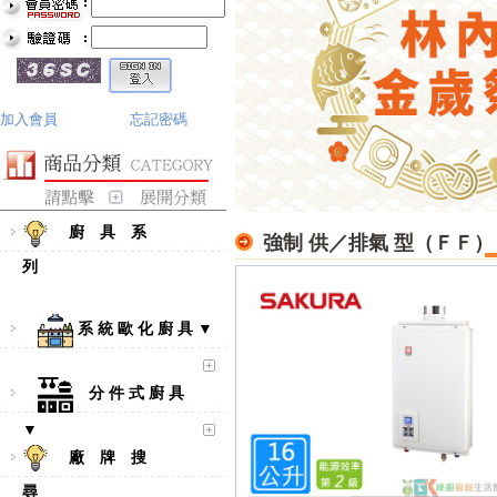
加入會員
忘記密碼
廚 具 系
強制 供／排氣 型（ＦＦ）
列
系 統 歐 化 廚 具 ▼
分 件 式 廚 具
▼
廠 牌 搜
尋