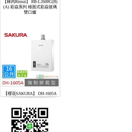
(A) 彩焱系列 檯面式彩焱玻璃
雙口爐
【櫻花SAKURA】 DH-1605A
16公升/分 數位恆溫 LCD溫度設
定 分段火排