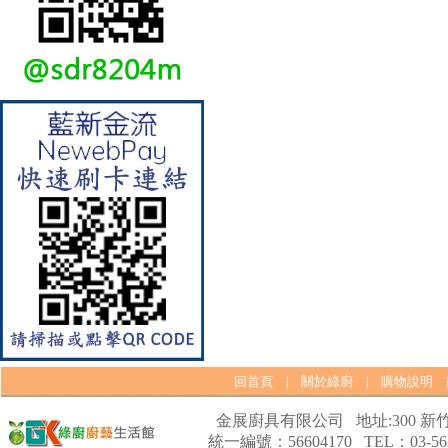
【林內Rinnai】 RB-L2600S(A)
彩焱系列 檯面式彩焱不銹鋼雙
口爐
回首頁
關於綠廚
購物說明
|
|
金展廚具有限公司 地址:300 新竹
統一編號：56604170 TEL：03-562