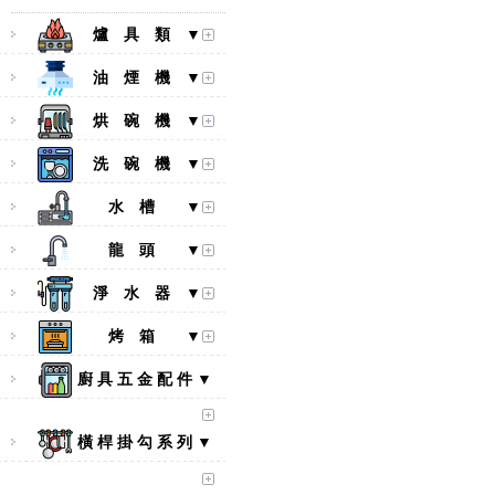
爐 具 類 ▼
油 煙 機 ▼
烘 碗 機 ▼
洗 碗 機 ▼
水 槽 ▼
龍 頭 ▼
淨 水 器 ▼
烤 箱 ▼
廚 具 五 金 配 件 ▼
橫 桿 掛 勾 系 列 ▼