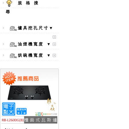
規 格 搜
尋
爐 具 挖 孔 尺 寸 ▼
【林內Rinnai】 RB-L2600S(A)
彩焱系列 檯面式彩焱不銹鋼雙
油 煙 機 寬 度 ▼
口爐
烘 碗 機 寬 度 ▼
【林內Rinnai】 RB-L2600G(B)