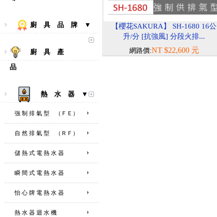
廚 具 品 牌 ▼
【櫻花SAKURA】 SH-1680 16公
升/分 [抗強風] 分段火排...
NT $22,600 元
網路價:
廚 具 產
品
熱 水 器 ▼
強 制 排 氣 型 （ＦＥ）
自 然 排 氣 型 （ＲＦ）
儲 熱 式 電 熱 水 器
瞬 間 式 電 熱 水 器
怡 心 牌 電 熱 水 器
熱 水 器 迴 水 機