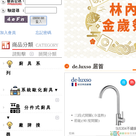
加入會員
忘記密碼
廚 具 系
de.luxso 居首
列
系 統 歐 化 廚 具 ▼
分 件 式 廚 具
▼
廠 牌 搜
尋