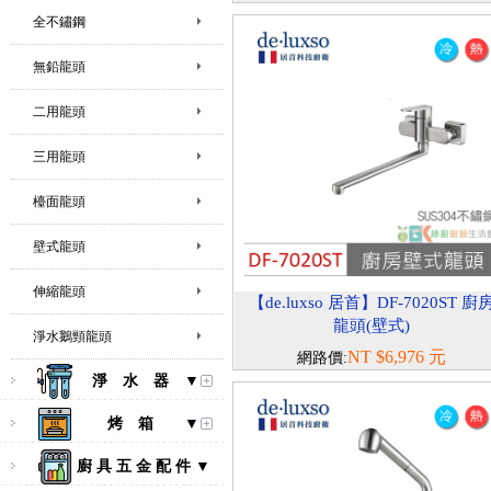
全不鏽鋼
無鉛龍頭
二用龍頭
三用龍頭
檯面龍頭
壁式龍頭
伸縮龍頭
【de.luxso 居首】DF-7020ST 廚
龍頭(壁式)
淨水鵝頸龍頭
NT $6,976 元
網路價:
淨 水 器 ▼
烤 箱 ▼
廚 具 五 金 配 件 ▼