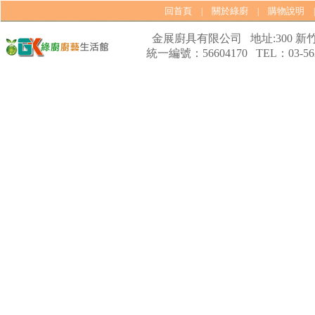
回首頁
關於綠廚
購物說明
|
|
金展廚具有限公司 地址:300 新竹
統一編號：56604170 TEL：03-562
【林內Rinnai】 RB-L2600G(B)
(A) 彩焱系列 檯面式彩焱玻璃
雙口爐
【櫻花SAKURA】 DH-1605A
16公升/分 數位恆溫 LCD溫度設