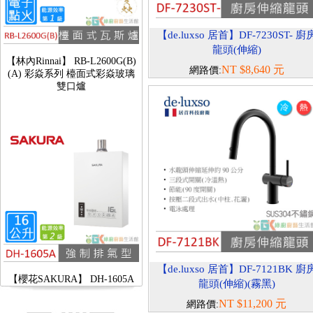
【de.luxso 居首】DF-7230ST- 廚
【林內Rinnai】 RB-L2600G(B)
龍頭(伸縮)
(A) 彩焱系列 檯面式彩焱玻璃
NT $8,640 元
網路價:
雙口爐
【櫻花SAKURA】 DH-1605A
【de.luxso 居首】DF-7121BK 廚
16公升/分 數位恆溫 LCD溫度設
龍頭(伸縮)(霧黑)
定 分段火排
NT $11,200 元
網路價: