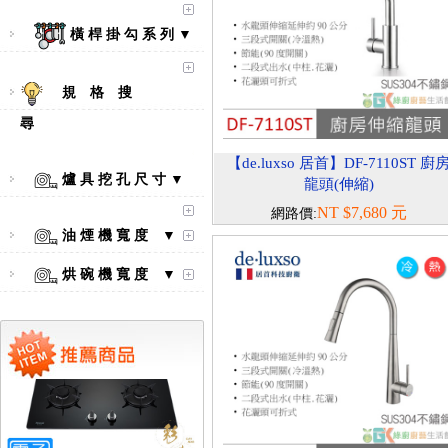
橫 桿 掛 勾 系 列 ▼
規 格 搜
尋
【de.luxso 居首】DF-7110ST 廚
爐 具 挖 孔 尺 寸 ▼
龍頭(伸縮)
【林內Rinnai】 RB-L2600S(A)
NT $7,680 元
網路價:
彩焱系列 檯面式彩焱不銹鋼雙
油 煙 機 寬 度 ▼
口爐
烘 碗 機 寬 度 ▼