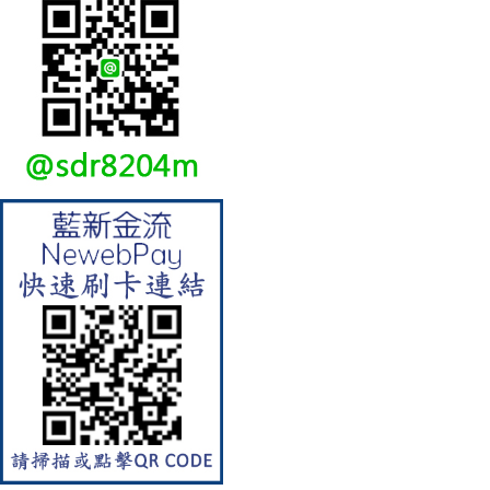
【林內Rinnai】 RB-L2600S(A)
彩焱系列 檯面式彩焱不銹鋼雙
口爐