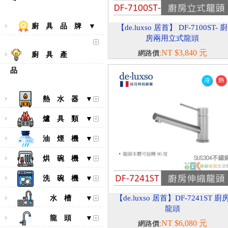
廚 具 品 牌 ▼
【de.luxso 居首】 DF-7100ST- 廚
房兩用立式龍頭
NT $3,840 元
網路價:
廚 具 產
品
熱 水 器 ▼
爐 具 類 ▼
油 煙 機 ▼
烘 碗 機 ▼
洗 碗 機 ▼
【de.luxso 居首】DF-7241ST 廚
水 槽 ▼
龍頭
龍 頭 ▼
NT $6,080 元
網路價: