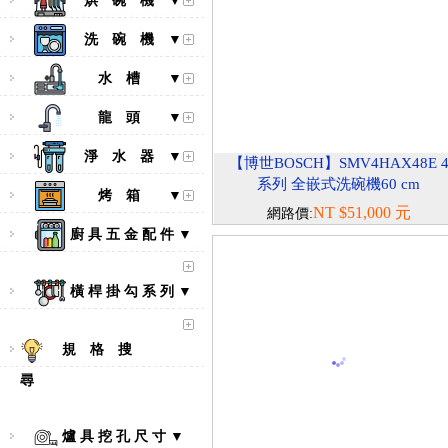
烘 碗 機 ▼
洗 碗 機 ▼
水 槽 ▼
龍 頭 ▼
淨 水 器 ▼
【博世BOSCH】SMV4HAX48E 
系列 全嵌式洗碗機60 cm
烤 箱 ▼
NT $51,000 元
網路價:
廚 具 五 金 配 件 ▼
橫 桿 掛 勾 系 列 ▼
【林內Rinnai】 RB-L2600S(A)
彩焱系列 檯面式彩焱不銹鋼雙
口爐
規 格 搜
尋
爐 具 挖 孔 尺 寸 ▼