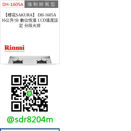
【櫻花SAKURA】 DH-1605A
16公升/分 數位恆溫 LCD溫度設
定 分段火排
【林內Rinnai】 RB-L2600S(A)
彩焱系列 檯面式彩焱不銹鋼雙
口爐