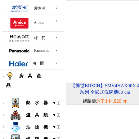
愛惠浦
Amica
綠 瓦
Panasonic
海 爾
廚 具 產
品
【博世BOSCH】SMV4HAX00X 
系列 全嵌式洗碗機60 cm
NT $44,820 元
網路價:
熱 水 器 ▼
爐 具 類 ▼
油 煙 機 ▼