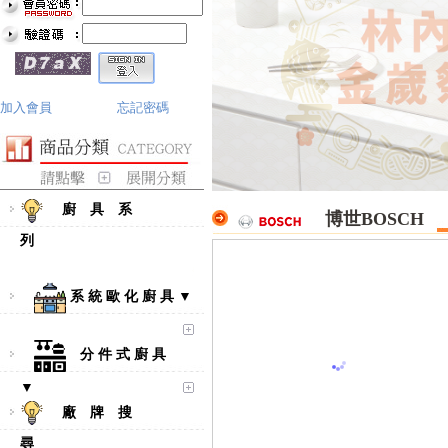
加入會員
忘記密碼
廚 具 系
博世BOSCH
列
系 統 歐 化 廚 具 ▼
分 件 式 廚 具
▼
廠 牌 搜
尋