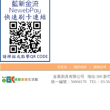
【林內Rinnai】 RB-L2600G(B)
(A) 彩焱系列 檯面式彩焱玻璃
雙口爐
回首頁
關於綠廚
購物說明
|
|
金展廚具有限公司 地址:300 新竹
統一編號：56604170 TEL：03-562