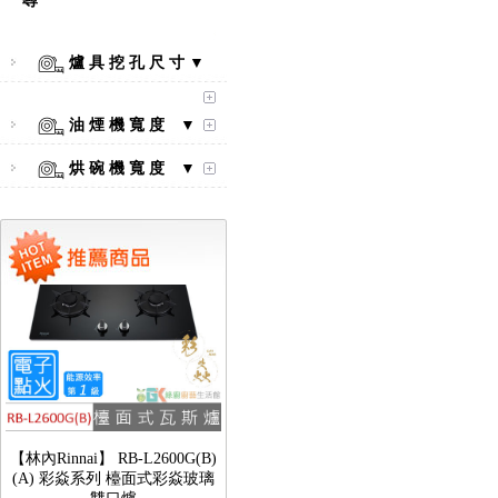
尋
爐 具 挖 孔 尺 寸 ▼
【林內Rinnai】 RB-L2600S(A)
彩焱系列 檯面式彩焱不銹鋼雙
油 煙 機 寬 度 ▼
口爐
烘 碗 機 寬 度 ▼
【林內Rinnai】 RB-L2600G(B)
(A) 彩焱系列 檯面式彩焱玻璃
雙口爐