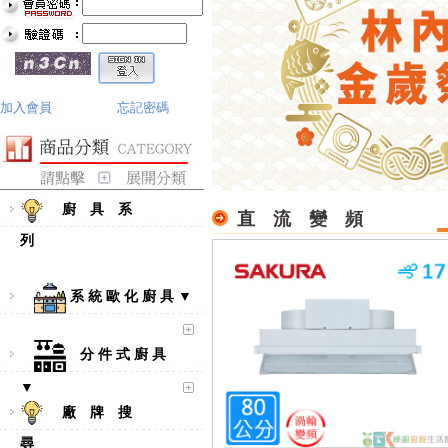
加入會員
忘記密碼
廚 具 系
直 流 變 頻
列
系 統 歐 化 廚 具 ▼
分 件 式 廚 具
▼
廠 牌 搜
尋