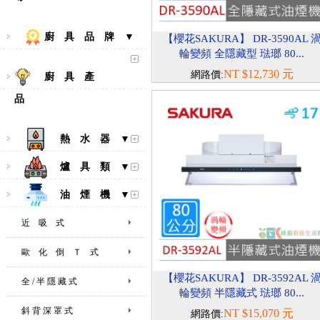
廚 具 品 牌 ▼
【櫻花SAKURA】 DR-3590AL 
輪變頻 全隱藏型 琺瑯 80...
NT $12,730 元
網路價:
廚 具 產
品
熱 水 器 ▼
爐 具 類 ▼
油 煙 機 ▼
近 吸 式
歐 化 倒 Ｔ 式
【櫻花SAKURA】 DR-3592AL 
全 / 半 隱 藏 式
輪變頻 半隱藏式 琺瑯 80...
斜 背 深 罩 式
NT $15,070 元
網路價: