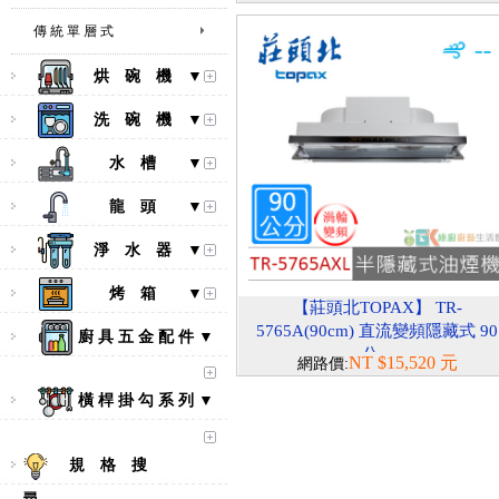
傳 統 單 層 式
烘 碗 機 ▼
洗 碗 機 ▼
水 槽 ▼
龍 頭 ▼
淨 水 器 ▼
烤 箱 ▼
【莊頭北TOPAX】 TR-
5765A(90cm) 直流變頻隱藏式 90
廚 具 五 金 配 件 ▼
公...
NT $15,520 元
網路價:
橫 桿 掛 勾 系 列 ▼
規 格 搜