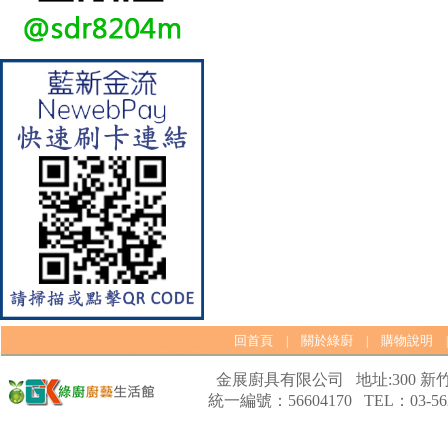
【林內Rinnai】 RB-L2600S(A)
彩焱系列 檯面式彩焱不銹鋼雙
口爐
回首頁
關於綠廚
購物說明
|
|
金展廚具有限公司 地址:300 新竹
統一編號：56604170 TEL：03-562
【林內Rinnai】 RB-L2600G(B)