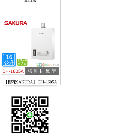
【櫻花SAKURA】 DH-1605A
16公升/分 數位恆溫 LCD溫度設
定 分段火排