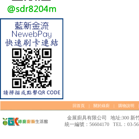
【林內Rinnai】 RB-L2600S(A)
彩焱系列 檯面式彩焱不銹鋼雙
口爐
回首頁
關於綠廚
購物說明
|
|
金展廚具有限公司 地址:300 新竹
統一編號：56604170 TEL：03-562
【林內Rinnai】 RB-L2600G(B)