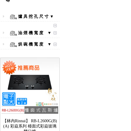
尋
爐 具 挖 孔 尺 寸 ▼
【林內Rinnai】 RB-L2600S(A)
彩焱系列 檯面式彩焱不銹鋼雙
油 煙 機 寬 度 ▼
口爐
烘 碗 機 寬 度 ▼
【林內Rinnai】 RB-L2600G(B)
(A) 彩焱系列 檯面式彩焱玻璃
雙口爐