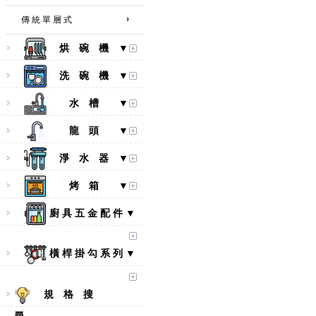
傳 統 單 層 式
烘 碗 機 ▼
洗 碗 機 ▼
水 槽 ▼
龍 頭 ▼
淨 水 器 ▼
烤 箱 ▼
廚 具 五 金 配 件 ▼
橫 桿 掛 勾 系 列 ▼
規 格 搜