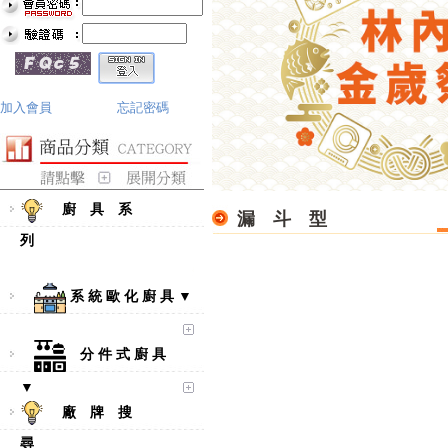
加入會員
忘記密碼
廚 具 系
漏 斗 型
列
系 統 歐 化 廚 具 ▼
分 件 式 廚 具
▼
廠 牌 搜
尋