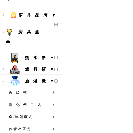
廚 具 品 牌 ▼
廚 具 產
品
熱 水 器 ▼
爐 具 類 ▼
油 煙 機 ▼
近 吸 式
歐 化 倒 Ｔ 式
全 / 半 隱 藏 式
斜 背 深 罩 式