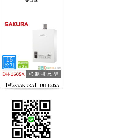
【櫻花SAKURA】 DH-1605A
16公升/分 數位恆溫 LCD溫度設
定 分段火排