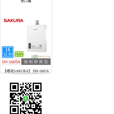
【櫻花SAKURA】 DH-1605A
16公升/分 數位恆溫 LCD溫度設
定 分段火排