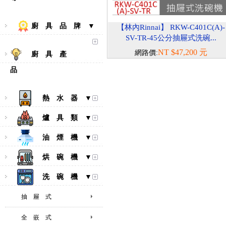
廚 具 品 牌 ▼
【林內Rinnai】 RKW-C401C(A)-
SV-TR-45公分抽屜式洗碗...
NT $47,200 元
網路價:
廚 具 產
品
熱 水 器 ▼
爐 具 類 ▼
油 煙 機 ▼
烘 碗 機 ▼
洗 碗 機 ▼
抽 屜 式
全 嵌 式