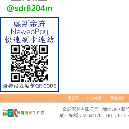
【林內Rinnai】 RB-L2600S(A)
彩焱系列 檯面式彩焱不銹鋼雙
口爐
回首頁
關於綠廚
購物說明
|
|
金展廚具有限公司 地址:300 新竹
統一編號：56604170 TEL：03-562
【林內Rinnai】 RB-L2600G(B)