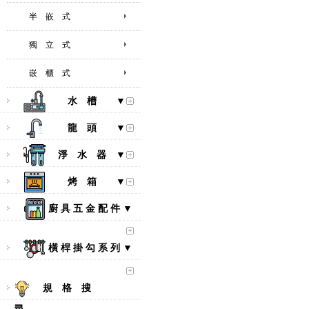
半 嵌 式
獨 立 式
嵌 櫃 式
水 槽 ▼
龍 頭 ▼
淨 水 器 ▼
烤 箱 ▼
廚 具 五 金 配 件 ▼
橫 桿 掛 勾 系 列 ▼
規 格 搜