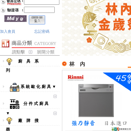
加入會員
忘記密碼
廚 具 系
林 內
列
系 統 歐 化 廚 具 ▼
分 件 式 廚 具
▼
廠 牌 搜
尋