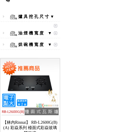
尋
爐 具 挖 孔 尺 寸 ▼
【林內Rinnai】 RB-L2600S(A)
彩焱系列 檯面式彩焱不銹鋼雙
油 煙 機 寬 度 ▼
口爐
烘 碗 機 寬 度 ▼
【林內Rinnai】 RB-L2600G(B)
(A) 彩焱系列 檯面式彩焱玻璃
雙口爐