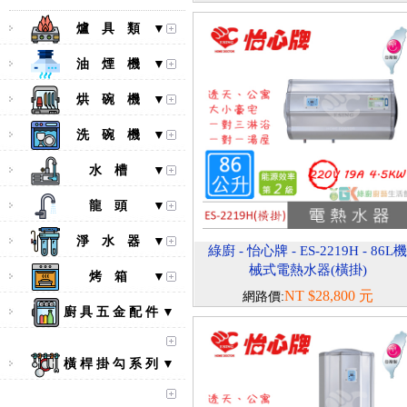
爐 具 類 ▼
油 煙 機 ▼
烘 碗 機 ▼
洗 碗 機 ▼
水 槽 ▼
龍 頭 ▼
淨 水 器 ▼
綠廚 - 怡心牌 - ES-2219H - 86L
械式電熱水器(橫掛)
烤 箱 ▼
NT $28,800 元
網路價:
廚 具 五 金 配 件 ▼
橫 桿 掛 勾 系 列 ▼