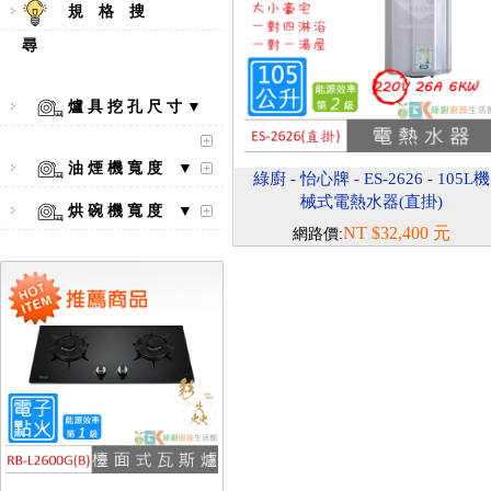
規 格 搜
尋
爐 具 挖 孔 尺 寸 ▼
【林內Rinnai】 RB-L2600S(A)
彩焱系列 檯面式彩焱不銹鋼雙
油 煙 機 寬 度 ▼
口爐
綠廚 - 怡心牌 - ES-2626 - 105L機
械式電熱水器(直掛)
烘 碗 機 寬 度 ▼
NT $32,400 元
網路價:
【林內Rinnai】 RB-L2600G(B)