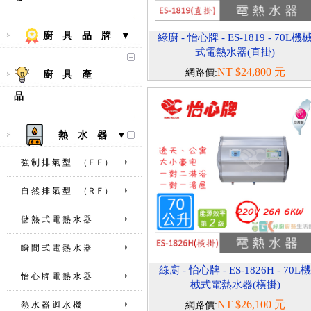
廚 具 品 牌 ▼
綠廚 - 怡心牌 - ES-1819 - 70L機
式電熱水器(直掛)
NT $24,800 元
網路價:
廚 具 產
品
熱 水 器 ▼
強 制 排 氣 型 （ＦＥ）
自 然 排 氣 型 （ＲＦ）
儲 熱 式 電 熱 水 器
瞬 間 式 電 熱 水 器
綠廚 - 怡心牌 - ES-1826H - 70L
怡 心 牌 電 熱 水 器
械式電熱水器(橫掛)
NT $26,100 元
熱 水 器 迴 水 機
網路價: