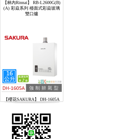
(A) 彩焱系列 檯面式彩焱玻璃
雙口爐
【櫻花SAKURA】 DH-1605A
16公升/分 數位恆溫 LCD溫度設
定 分段火排