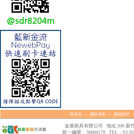
【林內Rinnai】 RB-L2600S(A)
彩焱系列 檯面式彩焱不銹鋼雙
口爐
回首頁
關於綠廚
購物說明
|
|
金展廚具有限公司 地址:300 新竹
統一編號：56604170 TEL：03-562