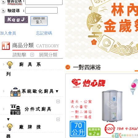
加入會員
忘記密碼
廚 具 系
一對四淋浴
列
系 統 歐 化 廚 具 ▼
分 件 式 廚 具
▼
廠 牌 搜
尋