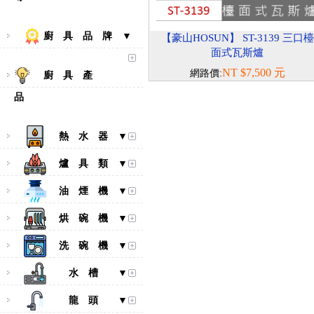
廚 具 品 牌 ▼
【豪山HOSUN】 ST-3139 三口檯
面式瓦斯爐
NT $7,500 元
網路價:
廚 具 產
品
熱 水 器 ▼
爐 具 類 ▼
油 煙 機 ▼
烘 碗 機 ▼
洗 碗 機 ▼
水 槽 ▼
龍 頭 ▼