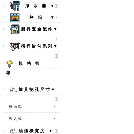
淨 水 器 ▼
烤 箱 ▼
廚 具 五 金 配 件 ▼
橫 桿 掛 勾 系 列 ▼
規 格 搜
尋
爐 具 挖 孔 尺 寸 ▼
檯 面 式
崁 入 式
【林內Rinnai】 RB-L2600S(A)
彩焱系列 檯面式彩焱不銹鋼雙
油 煙 機 寬 度 ▼
口爐