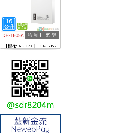
【櫻花SAKURA】 DH-1605A
16公升/分 數位恆溫 LCD溫度設
定 分段火排