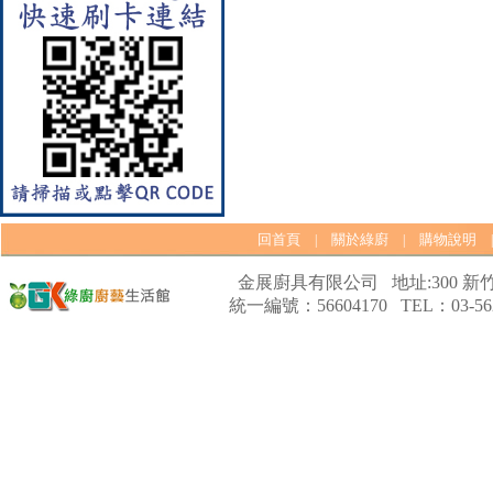
【林內Rinnai】 RB-L2600S(A)
彩焱系列 檯面式彩焱不銹鋼雙
口爐
回首頁
關於綠廚
購物說明
|
|
金展廚具有限公司 地址:300 新竹
統一編號：56604170 TEL：03-562
【林內Rinnai】 RB-L2600G(B)
(A) 彩焱系列 檯面式彩焱玻璃
雙口爐