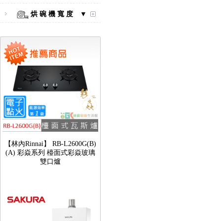
烘 碗 機 寬 度 ▼
【林內Rinnai】 RB-L2600G(B)
(A) 彩焱系列 檯面式彩焱玻璃
雙口爐