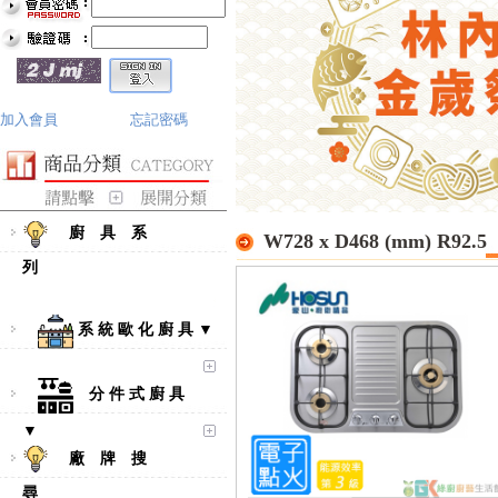
加入會員
忘記密碼
廚 具 系
W728 x D468 (mm) R92.5
列
系 統 歐 化 廚 具 ▼
分 件 式 廚 具
▼
廠 牌 搜
尋