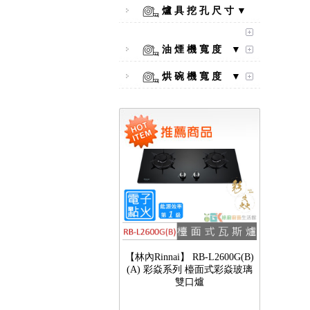
爐 具 挖 孔 尺 寸 ▼
【林內Rinnai】 RB-L2600S(A)
彩焱系列 檯面式彩焱不銹鋼雙
口爐
油 煙 機 寬 度 ▼
烘 碗 機 寬 度 ▼
【林內Rinnai】 RB-L2600G(B)
(A) 彩焱系列 檯面式彩焱玻璃
雙口爐