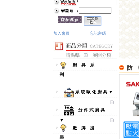
加入會員
忘記密碼
廚 具 系
防 
列
系 統 歐 化 廚 具 ▼
分 件 式 廚 具
▼
廠 牌 搜
尋