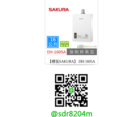
【櫻花SAKURA】 DH-1605A
16公升/分 數位恆溫 LCD溫度設
定 分段火排