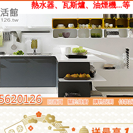
、瓦斯爐、油煙機...等，提