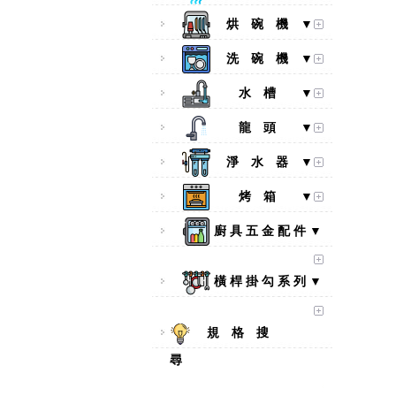
烘 碗 機 ▼
洗 碗 機 ▼
水 槽 ▼
龍 頭 ▼
淨 水 器 ▼
烤 箱 ▼
廚 具 五 金 配 件 ▼
橫 桿 掛 勾 系 列 ▼
規 格 搜
尋