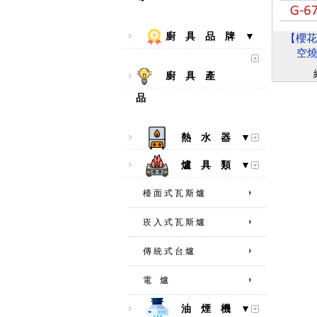
廚 具 品 牌 ▼
【櫻花S
空燒
廚 具 產
品
熱 水 器 ▼
爐 具 類 ▼
檯 面 式 瓦 斯 爐
崁 入 式 瓦 斯 爐
傳 統 式 台 爐
電 爐
油 煙 機 ▼