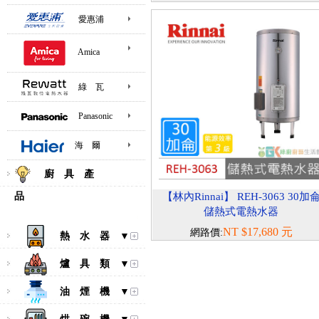
愛惠浦
Amica
綠 瓦
Panasonic
海 爾
廚 具 產
品
【林內Rinnai】 REH-3063 30加
儲熱式電熱水器
NT $17,680 元
網路價:
熱 水 器 ▼
爐 具 類 ▼
油 煙 機 ▼