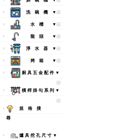
烘 碗 機 ▼
洗 碗 機 ▼
水 槽 ▼
龍 頭 ▼
淨 水 器 ▼
烤 箱 ▼
廚 具 五 金 配 件 ▼
橫 桿 掛 勾 系 列 ▼
規 格 搜
尋
爐 具 挖 孔 尺 寸 ▼