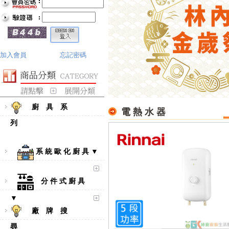
加入會員
忘記密碼
廚 具 系
電 熱 水 器
列
系 統 歐 化 廚 具 ▼
分 件 式 廚 具
▼
廠 牌 搜
尋