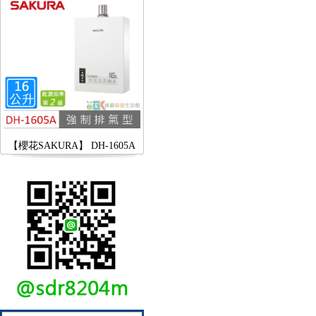
【櫻花SAKURA】 DH-1605A
16公升/分 數位恆溫 LCD溫度設
定 分段火排