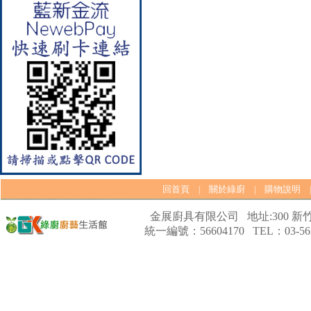
【林內Rinnai】 RB-L2600S(A)
彩焱系列 檯面式彩焱不銹鋼雙
口爐
回首頁
關於綠廚
購物說明
|
|
金展廚具有限公司 地址:300 新竹
統一編號：56604170 TEL：03-562
【林內Rinnai】 RB-L2600G(B)
(A) 彩焱系列 檯面式彩焱玻璃
雙口爐