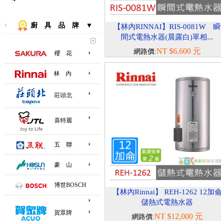
廚 具 品 牌 ▼
【林內RINNAI】RIS-0081W 瞬
間式電熱水器(晨露白)單相...
NT $6,600 元
網路價:
櫻 花
林 內
莊頭北
喜特麗
五 聯
豪 山
博世BOSCH
【林內Rinnai】 REH-1262 12加
儲熱式電熱水器
賀眾牌
NT $12,000 元
網路價: