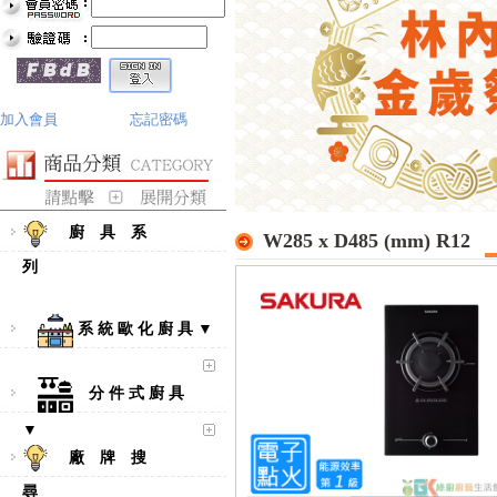
加入會員
忘記密碼
廚 具 系
W285 x D485 (mm) R12
列
系 統 歐 化 廚 具 ▼
分 件 式 廚 具
▼
廠 牌 搜
尋