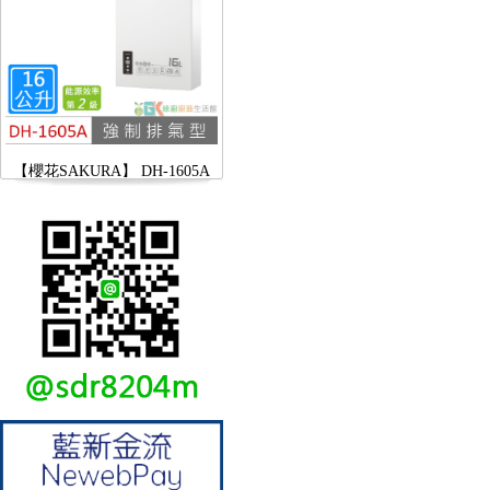
【櫻花SAKURA】 DH-1605A
16公升/分 數位恆溫 LCD溫度設
定 分段火排