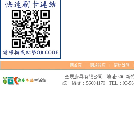
【林內Rinnai】 RB-L2600S(A)
彩焱系列 檯面式彩焱不銹鋼雙
口爐
回首頁
關於綠廚
購物說明
|
|
金展廚具有限公司 地址:300 新竹
統一編號：56604170 TEL：03-562
【林內Rinnai】 RB-L2600G(B)
(A) 彩焱系列 檯面式彩焱玻璃
雙口爐