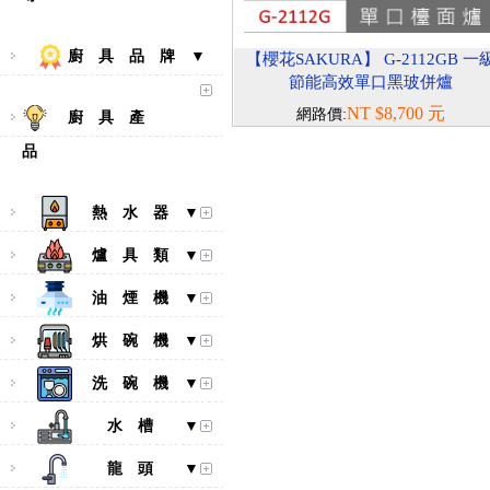
廚 具 品 牌 ▼
【櫻花SAKURA】 G-2112GB 一
節能高效單口黑玻併爐
NT $8,700 元
網路價:
廚 具 產
品
熱 水 器 ▼
爐 具 類 ▼
油 煙 機 ▼
烘 碗 機 ▼
洗 碗 機 ▼
水 槽 ▼
龍 頭 ▼