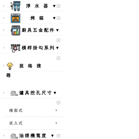
淨 水 器 ▼
烤 箱 ▼
廚 具 五 金 配 件 ▼
橫 桿 掛 勾 系 列 ▼
規 格 搜
尋
爐 具 挖 孔 尺 寸 ▼
檯 面 式
崁 入 式
【林內Rinnai】 RB-L2600S(A)
彩焱系列 檯面式彩焱不銹鋼雙
油 煙 機 寬 度 ▼
口爐