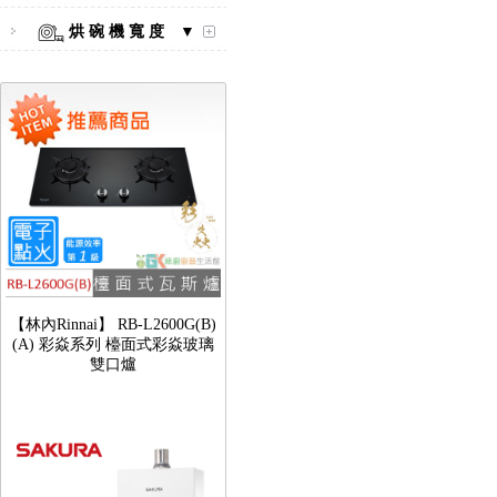
烘 碗 機 寬 度 ▼
【林內Rinnai】 RB-L2600G(B)
(A) 彩焱系列 檯面式彩焱玻璃
雙口爐