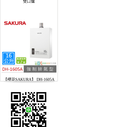
【櫻花SAKURA】 DH-1605A
16公升/分 數位恆溫 LCD溫度設
定 分段火排