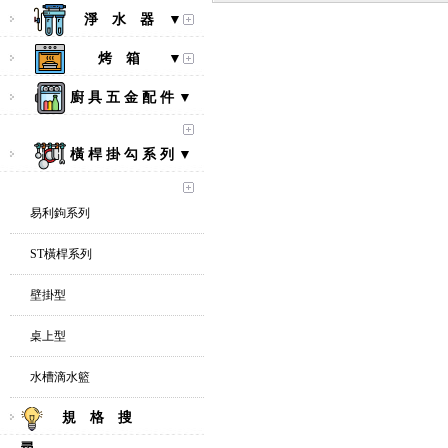
淨 水 器 ▼
烤 箱 ▼
廚 具 五 金 配 件 ▼
橫 桿 掛 勾 系 列 ▼
易利鉤系列
ST橫桿系列
壁掛型
桌上型
水槽滴水籃
規 格 搜