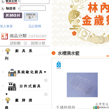
加入會員
忘記密碼
廚 具 系
水槽滴水籃
列
系 統 歐 化 廚 具 ▼
分 件 式 廚 具
▼
廠 牌 搜
尋