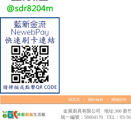
【林內Rinnai】 RB-L2600S(A)
彩焱系列 檯面式彩焱不銹鋼雙
口爐
回首頁
關於綠廚
購物說明
|
|
金展廚具有限公司 地址:300 新竹
統一編號：56604170 TEL：03-562
【林內Rinnai】 RB-L2600G(B)