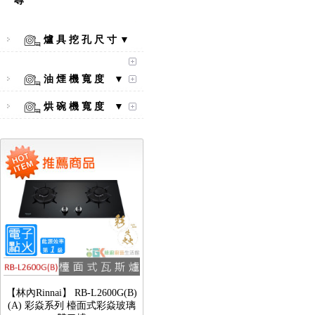
尋
爐 具 挖 孔 尺 寸 ▼
【林內Rinnai】 RB-L2600S(A)
彩焱系列 檯面式彩焱不銹鋼雙
油 煙 機 寬 度 ▼
口爐
烘 碗 機 寬 度 ▼
【林內Rinnai】 RB-L2600G(B)
(A) 彩焱系列 檯面式彩焱玻璃
雙口爐