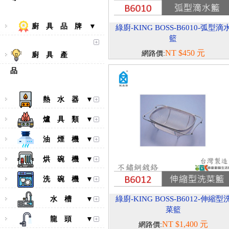
廚 具 品 牌 ▼
綠廚-KING BOSS-B6010-弧型滴
籃
NT $450 元
網路價:
廚 具 產
品
熱 水 器 ▼
爐 具 類 ▼
油 煙 機 ▼
烘 碗 機 ▼
洗 碗 機 ▼
綠廚-KING BOSS-B6012-伸縮型
水 槽 ▼
菜籃
龍 頭 ▼
NT $1,400 元
網路價: