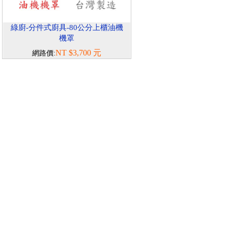
綠廚-分件式廚具-80公分上櫃油機
機罩
NT $3,700 元
網路價: