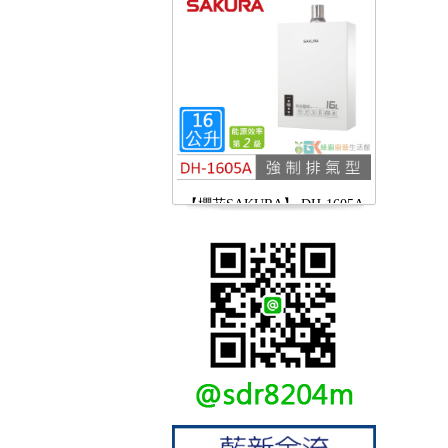
【櫻花SAKURA】 DH-1605A
16公升/分 數位恆溫 LCD溫度設
定 分段火排