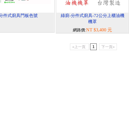
分件式廚具門板色號
綠廚-分件式廚具-72公分上櫃油機
機罩
NT $3,400 元
網路價:
«上一頁
1
下一頁»