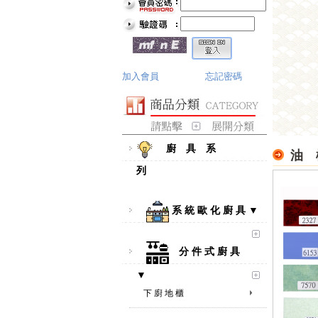
加入會員
忘記密碼
廚 具 系
油 
列
系 統 歐 化 廚 具 ▼
分 件 式 廚 具
▼
下 廚 地 櫃