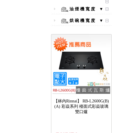
彩焱系列 檯面式彩焱不銹鋼雙
油 煙 機 寬 度 ▼
口爐
烘 碗 機 寬 度 ▼
【林內Rinnai】 RB-L2600G(B)
(A) 彩焱系列 檯面式彩焱玻璃
雙口爐