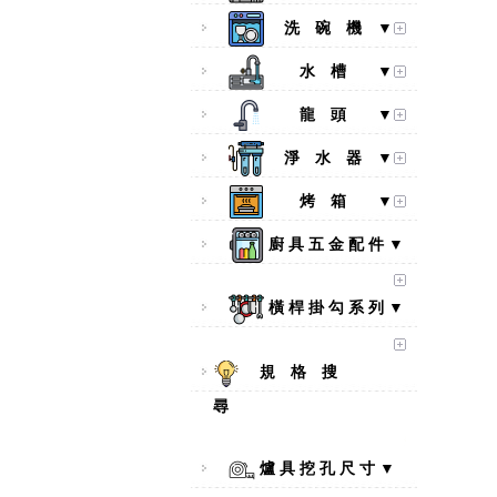
洗 碗 機 ▼
水 槽 ▼
龍 頭 ▼
淨 水 器 ▼
烤 箱 ▼
廚 具 五 金 配 件 ▼
橫 桿 掛 勾 系 列 ▼
規 格 搜
尋
爐 具 挖 孔 尺 寸 ▼
【林內Rinnai】 RB-L2600S(A)