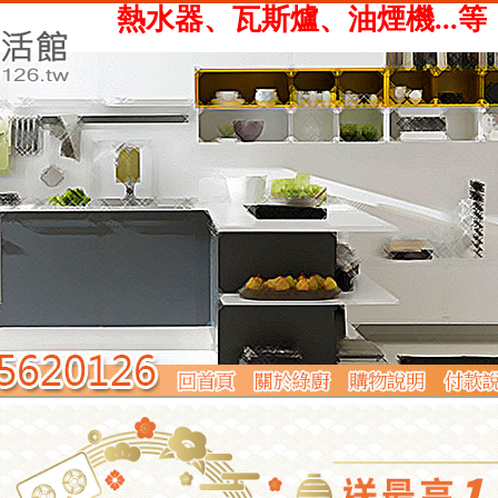
、瓦斯爐、油煙機...等，提