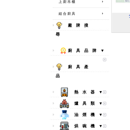
上 廚 吊 櫃
組 合 廚 具
廠 牌 搜
尋
廚 具 品 牌 ▼
廚 具 產
品
熱 水 器 ▼
爐 具 類 ▼
油 煙 機 ▼
烘 碗 機 ▼