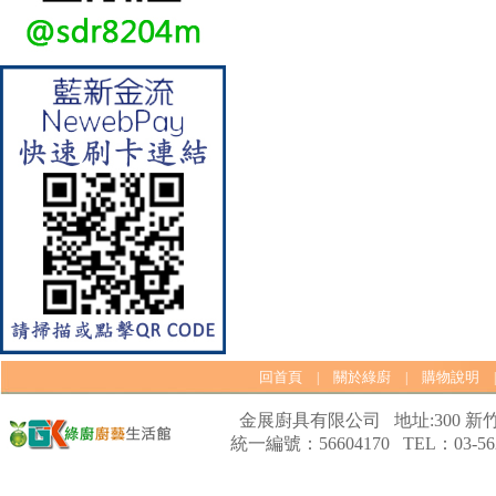
【林內Rinnai】 RB-L2600S(A)
彩焱系列 檯面式彩焱不銹鋼雙
口爐
回首頁
關於綠廚
購物說明
|
|
金展廚具有限公司 地址:300 新竹
統一編號：56604170 TEL：03-562
【林內Rinnai】 RB-L2600G(B)