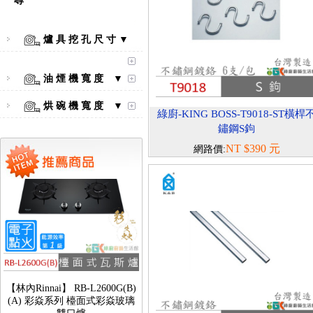
尋
爐 具 挖 孔 尺 寸 ▼
【林內Rinnai】 RB-L2600S(A)
彩焱系列 檯面式彩焱不銹鋼雙
油 煙 機 寬 度 ▼
口爐
烘 碗 機 寬 度 ▼
綠廚-KING BOSS-T9018-ST橫桿
鏽鋼S鉤
NT $390 元
網路價:
【林內Rinnai】 RB-L2600G(B)
(A) 彩焱系列 檯面式彩焱玻璃
雙口爐