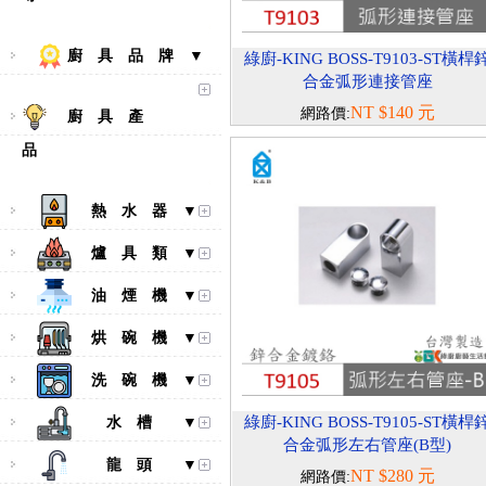
廚 具 品 牌 ▼
綠廚-KING BOSS-T9103-ST橫桿
合金弧形連接管座
NT $140 元
網路價:
廚 具 產
品
熱 水 器 ▼
爐 具 類 ▼
油 煙 機 ▼
烘 碗 機 ▼
洗 碗 機 ▼
綠廚-KING BOSS-T9105-ST橫桿
水 槽 ▼
合金弧形左右管座(B型)
龍 頭 ▼
NT $280 元
網路價: