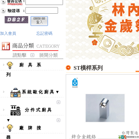
加入會員
忘記密碼
廚 具 系
ST橫桿系列
列
系 統 歐 化 廚 具 ▼
分 件 式 廚 具
▼
廠 牌 搜
尋