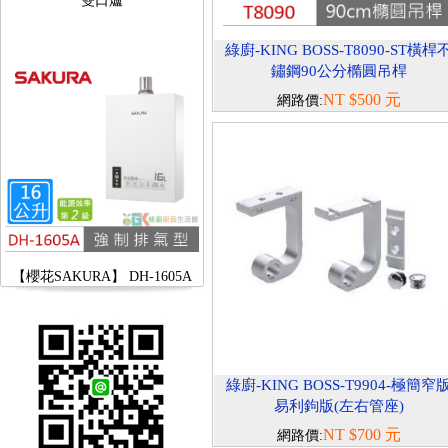
綠廚-KING BOSS-T8090-ST橫桿
鏽鋼90公分橢圓吊桿
NT $500 元
網路價:
【櫻花SAKURA】 DH-1605A
16公升/分 數位恆溫 LCD溫度設
定 分段火排
綠廚-KING BOSS-T9904-極簡窄
易利鉤版(左右管座)
NT $700 元
網路價: