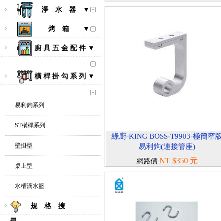
淨 水 器 ▼
烤 箱 ▼
廚 具 五 金 配 件 ▼
橫 桿 掛 勾 系 列 ▼
易利鉤系列
ST橫桿系列
綠廚-KING BOSS-T9903-極簡窄
壁掛型
易利鉤(連接管座)
NT $350 元
網路價:
桌上型
水槽滴水籃
規 格 搜