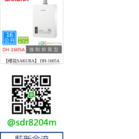
【櫻花SAKURA】 DH-1605A
16公升/分 數位恆溫 LCD溫度設
定 分段火排