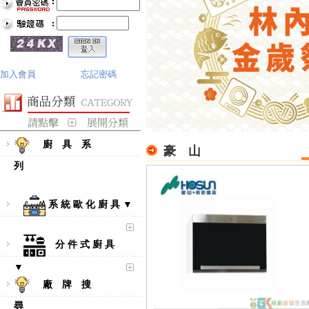
加入會員
忘記密碼
廚 具 系
豪 山
列
系 統 歐 化 廚 具 ▼
分 件 式 廚 具
▼
廠 牌 搜
尋