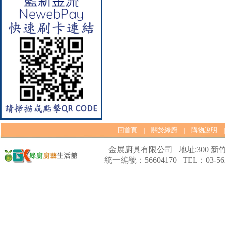
【林內Rinnai】 RB-L2600S(A)
彩焱系列 檯面式彩焱不銹鋼雙
口爐
回首頁
關於綠廚
購物說明
|
|
金展廚具有限公司 地址:300 新竹
統一編號：56604170 TEL：03-562
【林內Rinnai】 RB-L2600G(B)
(A) 彩焱系列 檯面式彩焱玻璃
雙口爐