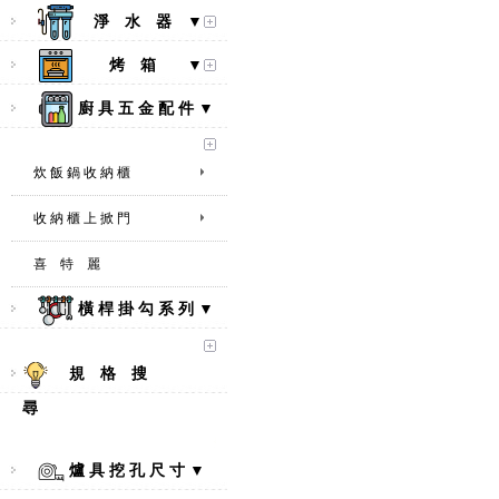
淨 水 器 ▼
烤 箱 ▼
廚 具 五 金 配 件 ▼
炊 飯 鍋 收 納 櫃
收 納 櫃 上 掀 門
喜 特 麗
橫 桿 掛 勾 系 列 ▼
規 格 搜
尋
爐 具 挖 孔 尺 寸 ▼