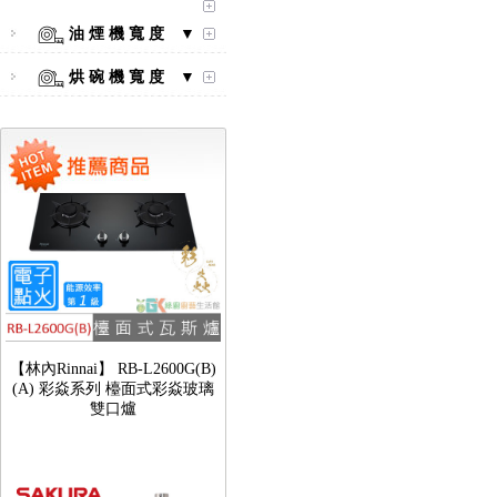
【林內Rinnai】 RB-L2600S(A)
彩焱系列 檯面式彩焱不銹鋼雙
油 煙 機 寬 度 ▼
口爐
烘 碗 機 寬 度 ▼
【林內Rinnai】 RB-L2600G(B)
(A) 彩焱系列 檯面式彩焱玻璃
雙口爐