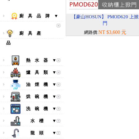
廚 具 品 牌 ▼
【豪山HOSUN】 PMOD620 上掀
門
NT $3,600 元
網路價:
廚 具 產
品
熱 水 器 ▼
爐 具 類 ▼
油 煙 機 ▼
烘 碗 機 ▼
洗 碗 機 ▼
水 槽 ▼
龍 頭 ▼