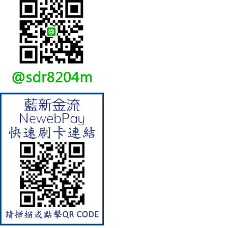
【林內Rinnai】 RB-L2600S(A)
彩焱系列 檯面式彩焱不銹鋼雙
口爐