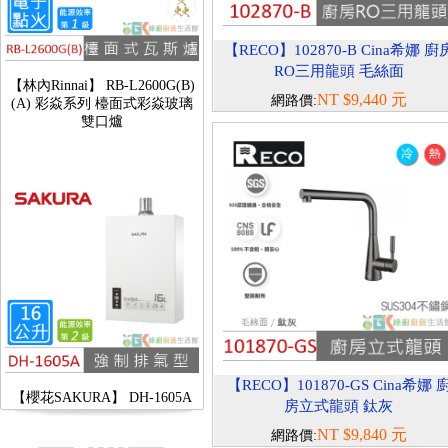
【RECO】102870-B Cina希娜 廚
【林內Rinnai】 RB-L2600G(B)
RO三用龍頭 毛絲面
(A) 彩焱系列 檯面式彩焱玻璃
雙口爐
NT $9,440 元
網路價:
【櫻花SAKURA】 DH-1605A
【RECO】101870-GS Cina希娜 
16公升/分 數位恆溫 LCD溫度設
房立式龍頭 鈦灰
定 分段火排
NT $9,840 元
網路價: