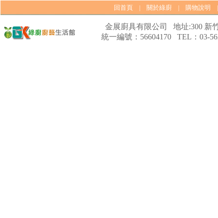
回首頁
關於綠廚
購物說明
|
|
金展廚具有限公司 地址:300 新竹
統一編號：56604170 TEL：03-562
【林內Rinnai】 RB-L2600G(B)
(A) 彩焱系列 檯面式彩焱玻璃
雙口爐
【櫻花SAKURA】 DH-1605A
16公升/分 數位恆溫 LCD溫度設