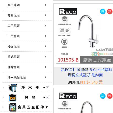
全不鏽鋼
無鉛龍頭
二用龍頭
三用龍頭
檯面龍頭
壁式龍頭
伸縮龍頭
【RECO】101505-B Caris卡瑞絲
廚房立式龍頭 毛絲面
淨水鵝頸龍頭
NT $7,840 元
網路價:
淨 水 器 ▼
烤 箱 ▼
廚 具 五 金 配 件 ▼