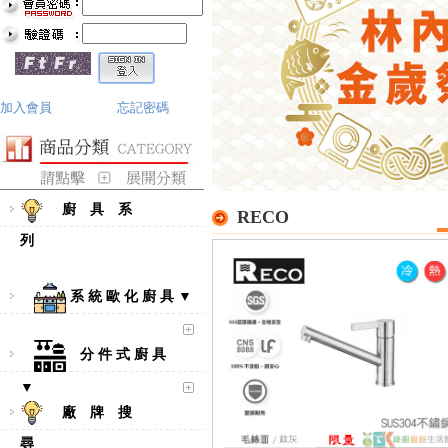
加入會員
忘記密碼
廚 具 系
RECO
列
系 統 歐 化 廚 具 ▼
分 件 式 廚 具
▼
廠 牌 搜
尋