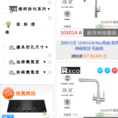
橫 桿 掛 勾 系 列 ▼
規 格 搜
尋
【RECO】103014-B Riss芮絲 廚
爐 具 挖 孔 尺 寸 ▼
伸縮龍頭 毛絲面
【林內Rinnai】 RB-L2600S(A)
NT $8,800 元
網路價:
彩焱系列 檯面式彩焱不銹鋼雙
口爐
油 煙 機 寬 度 ▼
烘 碗 機 寬 度 ▼