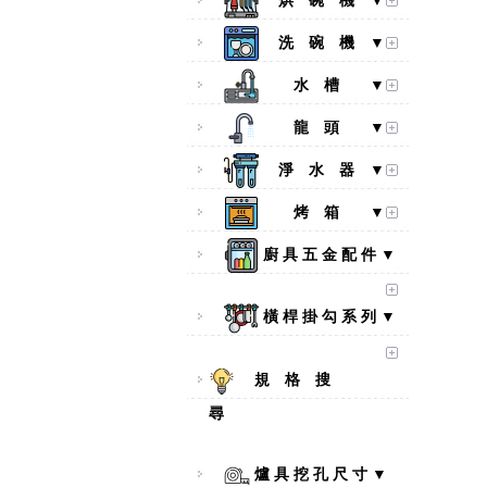
烘 碗 機 ▼
洗 碗 機 ▼
水 槽 ▼
龍 頭 ▼
淨 水 器 ▼
烤 箱 ▼
廚 具 五 金 配 件 ▼
橫 桿 掛 勾 系 列 ▼
規 格 搜
尋
【林內Rinnai】 RB-L2600S(A)
彩焱系列 檯面式彩焱不銹鋼雙
口爐
爐 具 挖 孔 尺 寸 ▼