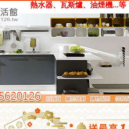
、瓦斯爐、油煙機...等，提