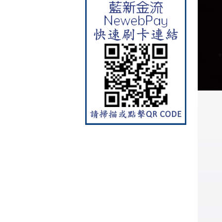
彩焱系列 檯面式彩焱不銹鋼雙
口爐
【林內Rinnai】 RB-L2600G(B)
(A) 彩焱系列 檯面式彩焱玻璃
雙口爐