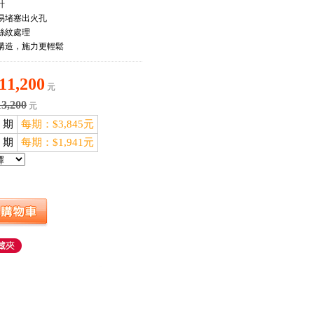
計
易堵塞出火孔
絲紋處理
構造，施力更輕鬆
11,200
元
13,200
元
3 期
每期：$3,845元
6 期
每期：$1,941元