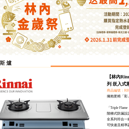
 斯 爐
【林內Rinn
列 崁入式
商品編號：RBTS
擁抱更精「彩
「Triple F
階梯式防漏設
全系列符合一
可快速且精準