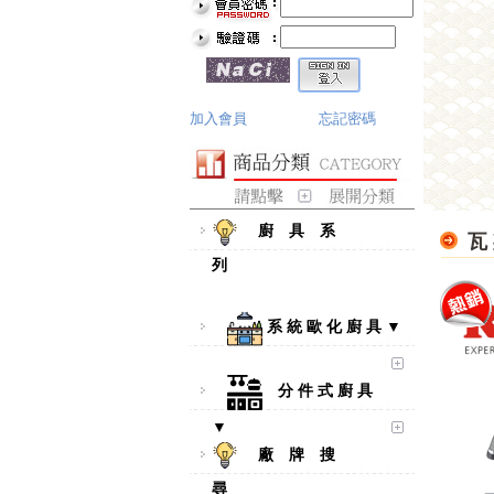
加入會員
忘記密碼
廚 具 系
瓦
列
系 統 歐 化 廚 具 ▼
分 件 式 廚 具
▼
廠 牌 搜
尋