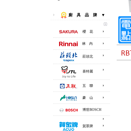
廚 具 品 牌 ▼
櫻 花
林 內
莊頭北
喜特麗
五 聯
豪 山
博世BOSCH
賀眾牌