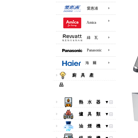
愛惠浦
Amica
綠 瓦
Panasonic
海 爾
廚 具 產
品
熱 水 器 ▼
爐 具 類 ▼
油 煙 機 ▼