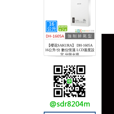
【櫻花SAKURA】 DH-1605A
16公升/分 數位恆溫 LCD溫度設
定 分段火排
【林內Rinnai】 RB-L2600S(A)