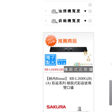
油 煙 機 寬 度 ▼
烘 碗 機 寬 度 ▼
【林內Rinnai】 RB-L2600G(B)
(A) 彩焱系列 檯面式彩焱玻璃
雙口爐