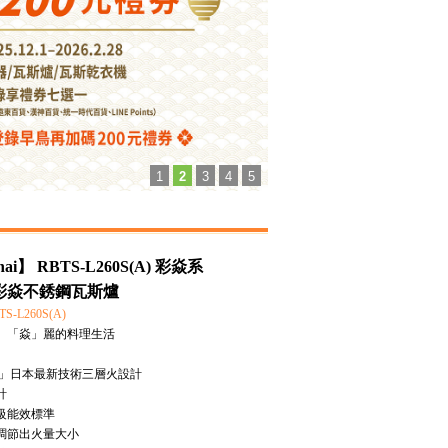
1
2
3
4
5
ai】 RBTS-L260S(A) 彩焱系
彩焱不銹鋼瓦斯爐
-L260S(A)
」「焱」麗的料理生活
lame 」日本最新技術三層火設計
計
級能效標準
調節出火量大小