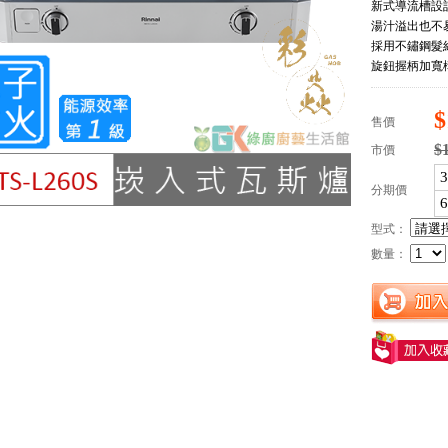
新式導流槽設
湯汁溢出也不
採用不鏽鋼髮
旋鈕握柄加寬
$
售價
$
市價
分期價
型式：
數量：